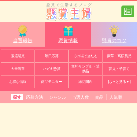
懸賞で生活するブログ
当選報告
懸賞情報
懸賞のコツ
厳選懸賞
毎日応募
その場で当たる
豪華・高額賞品
無料サンプル・試
大量当選
ハガキ懸賞
育児・子育て
供品
お得な情報
商品モニター
締切間近
[もっと見る▼]
探す
応募方法
ジャンル
当選人数
賞品
人気順