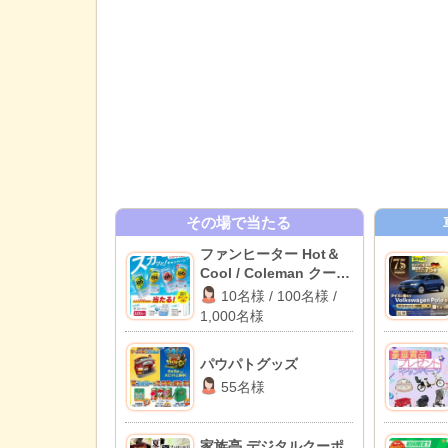
その場で当たる
ファンヒーター Hot＆
Cool / Coleman クーラ
ーボックス テイク6 / ギ
10名様 / 100名様 /
フトペイ 100pt
1,000名様
パウパトグッズ
55名様
家族亭 デジタルクーポ