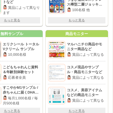
トなど
ス樽型二層ジョッキ＆
賞品によって異なり
冷蔵庫 他
100名様 他
ます
もっと見る
もっと見る
無料サンプル
商品モニター
エリクシール トータル
マルハニチロ商品やモ
Vクリーム サンプル
ニター商品など
10,000名様
賞品によって異なる
こどもちゃれんじ資料
コスメ現品やサンプ
＆年齢別体験セット
ル・商品モニターなど
応募者全員
賞品によって異なる
すこやかM1サンプル /
コスメ、美容アイテム
赤ちゃんに届くDHAサ
などの商品モニター
ンプル
毎月1,000名様 / 毎
賞品によって異なる
月500名様
もっと見る
もっと見る