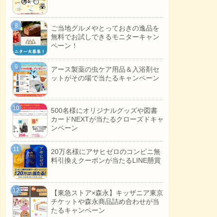
ご当地グルメやとっておきの逸品を
無料でお試しできるモニターキャン
ペーン！
アース製薬の虫ケア用品＆入浴剤セ
ットがその場で当たるキャンペーン
500名様にオリジナルグッズや図書
カードNEXTが当たるクローズドキャ
ンペーン
20万名様にアサヒゼロのコンビニ無
料引換えクーポンが当たるLINE懸賞
【東急ストア×森永】キッザニア東京
チケットや森永商品詰め合わせが当
たるキャンペーン