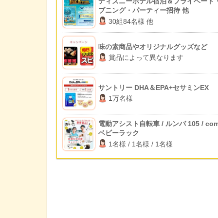
ディズニーホテル宿泊＆プライベート
ブニング・パーティー招待 他
30組84名様 他
味の素商品やオリジナルグッズなど
賞品によって異なります
サントリー DHA＆EPA+セサミンEX
1万名様
電動アシスト自転車 / ルンバ 105 / com
ベビーラック
1名様 / 1名様 / 1名様