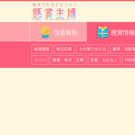
懸賞で生活するブログ
当選報告
懸賞情報
厳選懸賞
毎日応募
その場で当たる
豪華・高額
ユニバ
毎週・毎月・定期
先着・もれなく
SNS