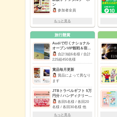
ン
参加者全員
もっと見る
旅行懸賞
Audiで行くナショナル
オープンVIP観戦＆宿泊
体験 / JGA主催ナショナ
合計3組6名様 / 合計
ルオープン一般観戦チ
225組450名様
ケット
賞品毎月更新
賞品によって異なり
ます
JTBトラベルギフト 5万
円分 / ハンディクリーナ
ー / カタログギフト 他
各回5名様 / 各回20
名様 / 各回30名様 他
もっと見る