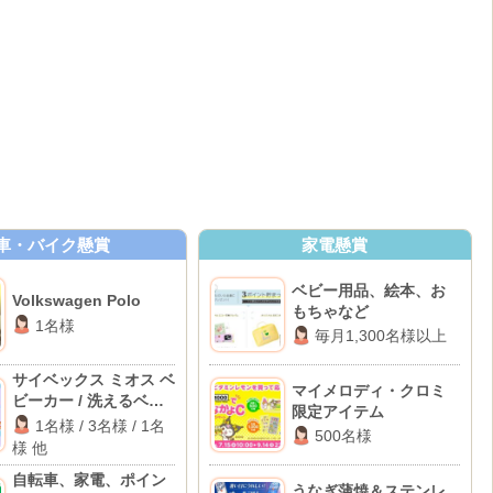
車・バイク懸賞
家電懸賞
ベビー用品、絵本、お
Volkswagen Polo
もちゃなど
1名様
毎月1,300名様以上
サイベックス ミオス ベ
マイメロディ・クロミ
ビーカー / 洗えるベビ
限定アイテム
ー布団セット / パナソ
1名様 / 3名様 / 1名
500名様
ニック 電動自転車 他
様 他
自転車、家電、ポイン
うなぎ蒲焼＆ステンレ