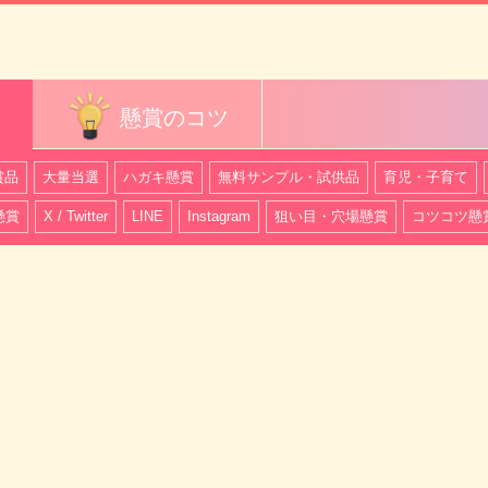
懸賞のコツ
賞品
大量当選
ハガキ懸賞
無料サンプル・試供品
育児・子育て
懸賞
X / Twitter
LINE
Instagram
狙い目・穴場懸賞
コツコツ懸