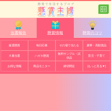
懸賞で生活するブログ
当選報告
懸賞情報
懸賞のコツ
厳選懸賞
毎日応募
その場で当たる
豪華・高額賞品
無料サンプル・試
大量当選
ハガキ懸賞
育児・子育て
供品
お得な情報
商品モニター
締切間近
[もっと見る▼]