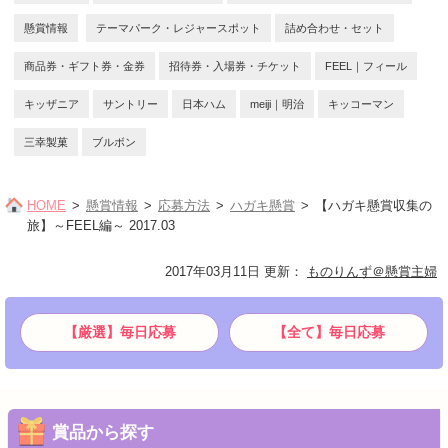
懸賞情報
テーマパーク・レジャースポット
詰め合わせ・セット
商品券・ギフト券・金券
招待券・入場券・チケット
FEEL｜フィール
キッザニア
サントリー
日本ハム
meiji｜明治
キッコーマン
三幸製菓
ブルボン
HOME
懸賞情報
応募方法
ハガキ懸賞
【ハガキ懸賞収集の
旅】～FEEL編～ 2017.03
2017年03月11日 更新
：
ものりんず＠懸賞主婦
【厳選】毎日応募
【全て】毎日応募
賞品から探す