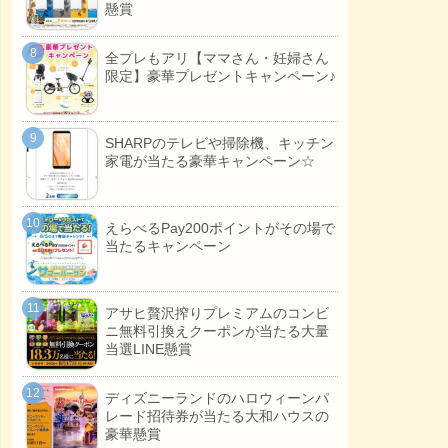
懸賞
全プレもアリ【ママさん・妊婦さん
限定】豪華プレゼントキャンペーン♪
SHARPのテレビや掃除機、キッチン
家電が当たる豪華キャンペーン☆
えらべるPay200ポイントがその場で
当たるキャンペーン
アサヒ贅沢搾りプレミアムのコンビ
ニ無料引換えクーポンが当たる大量
当選LINE懸賞
ディズニーランドのハロウィーンパ
レード招待券が当たる大和ハウスの
豪華懸賞