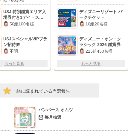
様 / 60名様
USJ 特別鑑賞エリア入
ディズニーリゾート パ
場券付き1デイ・スタジ
ークチケット
オ・パス
50組100名様
10組20名様
USJスペシャルVIPプラ
ディズニー・オン・ク
ン招待券
ラシック 2026 鑑賞券
不明
225組450名様
もっと見る
もっと見る
一緒に読まれている当選報告
パンパース オムツ
毎月抽選