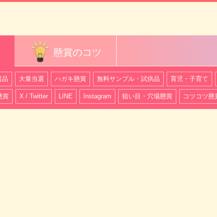
懸賞のコツ
賞品
大量当選
ハガキ懸賞
無料サンプル・試供品
育児・子育て
懸賞
X / Twitter
LINE
Instagram
狙い目・穴場懸賞
コツコツ懸