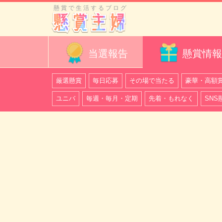
懸賞で生活するブログ
当選報告
懸賞情報
厳選懸賞
毎日応募
その場で当たる
豪華・高額
ユニバ
毎週・毎月・定期
先着・もれなく
SNS