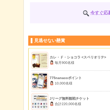
今すぐ応
見逃せない懸賞
カレ・ド・ショコラ <スペリオリテ>
毎月900名様
775nanacoポイント
10,000名様
Jリーグ無料観戦チケット
合計220,000名様