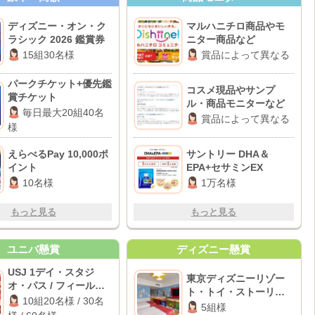
ディズニー・オン・ク
マルハニチロ商品やモ
ラシック 2026 鑑賞券
ニター商品など
15組30名様
賞品によって異なる
パークチケット+優先鑑
コスメ現品やサンプ
賞チケット
ル・商品モニターなど
毎日最大20組40名
賞品によって異なる
様
えらべるPay 10,000ポ
サントリー DHA＆
イント
EPA+セサミンEX
10名様
1万名様
もっと見る
もっと見る
ユニバ懸賞
ディズニー懸賞
USJ 1デイ・スタジ
東京ディズニーリゾー
オ・パス / フィール商
ト・トイ・ストーリー
品券 3,000円分 / Coke
10組20名様 / 30名
ホテル宿泊券
5組様
ON ドリンクチケット