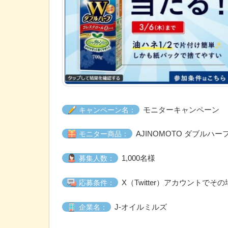
モニターキャンペーン
キャンペーン名：
AJINOMOTO ダブルハー
モニター商品：
1,000名様
募集人数：
X（Twitter）アカウントでそ
応募条件：
J‐オイルミルズ
企業名：