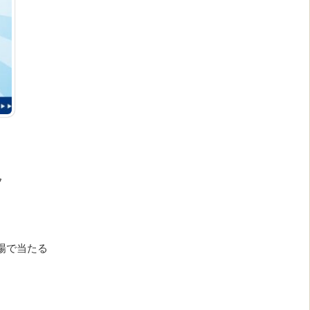
フ
の場で当たる