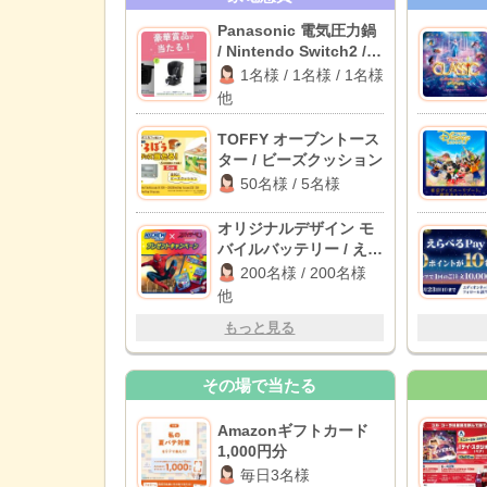
Panasonic 電気圧力鍋
/ Nintendo Switch2 /
LOGOS ポップフルシェ
1名様 / 1名様 / 1名様
ルター 他
他
TOFFY オーブントース
ター / ビーズクッション
50名様 / 5名様
オリジナルデザイン モ
バイルバッテリー / えら
べるPay 1,000ポイント
200名様 / 200名様
他
他
もっと見る
その場で当たる
Amazonギフトカード
1,000円分
毎日3名様