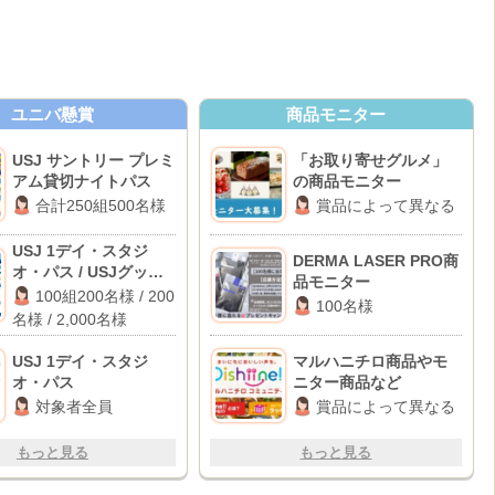
ユニバ懸賞
商品モニター
USJ サントリー プレミ
「お取り寄せグルメ」
アム貸切ナイトパス
の商品モニター
合計250組500名様
賞品によって異なる
USJ 1デイ・スタジ
DERMA LASER PRO商
オ・パス / USJグッズ /
品モニター
dポイント 1,000ポイン
100組200名様 / 200
100名様
ト
名様 / 2,000名様
USJ 1デイ・スタジ
マルハニチロ商品やモ
オ・パス
ニター商品など
対象者全員
賞品によって異なる
もっと見る
もっと見る