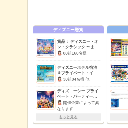
ディズニー懸賞
賞品： ディズニー・オ
ン・クラシック 〜まほ
うの夜の音楽会 2026チ
80組160名様
ケット
ディズニーホテル宿泊
＆プライベート・イブ
ニング・パーティー招
30組84名様 他
待 他
ディズニーシー プライ
ベート・パーティー招
待券
開催企業によって異
なります
もっと見る