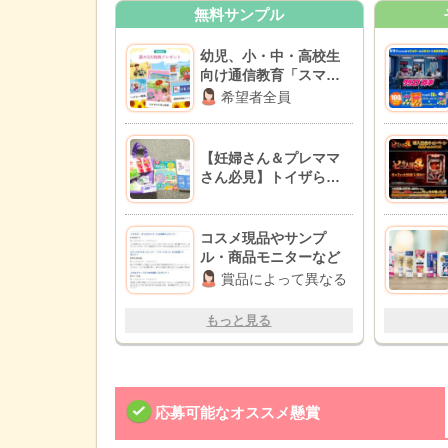
無料サンプル
幼児、小・中・高校生
向け通信教育「スマイ
ルゼミ」無料資料
希望者全員
【妊婦さん＆プレママ
さん必見】トイザら
ス・ベビーザらスでも
らえる無料サンプル＆
お得なクーポン情報
コスメ現品やサンプ
ル・商品モニターなど
賞品によって異なる
もっと見る
応募可能なオススメ懸賞