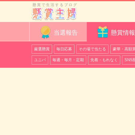
懸賞で生活するブログ
当選報告
懸賞情報
厳選懸賞
毎日応募
その場で当たる
豪華・高額
ユニバ
毎週・毎月・定期
先着・もれなく
SNS