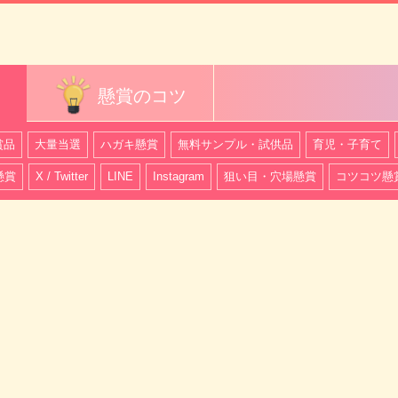
懸賞のコツ
賞品
大量当選
ハガキ懸賞
無料サンプル・試供品
育児・子育て
懸賞
X / Twitter
LINE
Instagram
狙い目・穴場懸賞
コツコツ懸