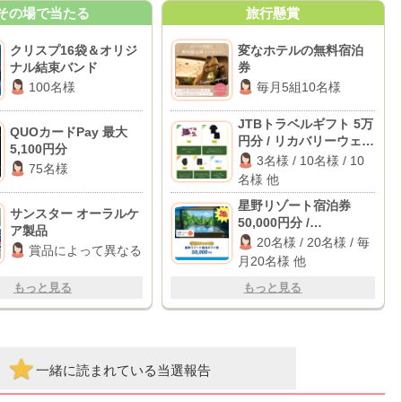
その場で当たる
旅行懸賞
クリスプ16袋＆オリジ
変なホテルの無料宿泊
ナル結束バンド
券
100名様
毎月5組10名様
JTBトラベルギフト 5万
QUOカードPay 最大
円分 / リカバリーウェア
5,100円分
/ スマートウォッチ 他
3名様 / 10名様 / 10
75名様
名様 他
星野リゾート宿泊券
サンスター オーラルケ
50,000円分 /
ア製品
PlayStation 5 / カタロ
20名様 / 20名様 / 毎
賞品によって異なる
グギフト 他
月20名様 他
もっと見る
もっと見る
一緒に読まれている当選報告