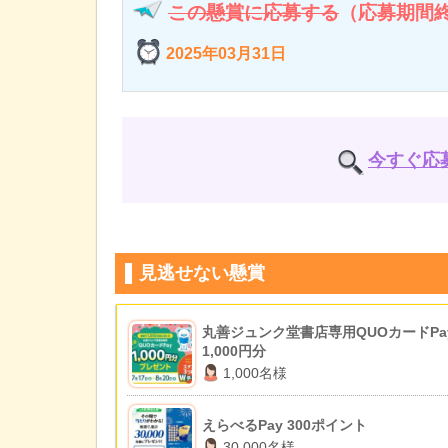
この懸賞に応募する
（応募期間
2025年03月31日
今すぐ応
見逃せない懸賞
丸善ジュンク堂書店専用QUOカードPa
1,000円分
1,000名様
えらべるPay 300ポイント
30,000名様