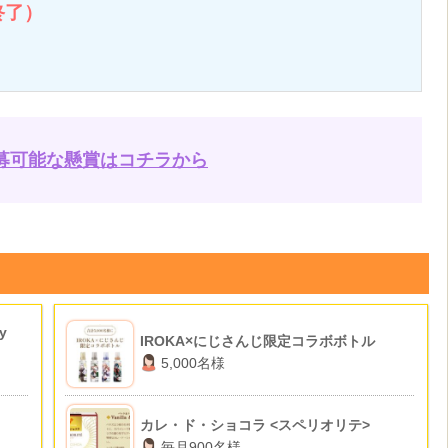
終了）
募可能な懸賞はコチラから
y
IROKA×にじさんじ限定コラボボトル
5,000名様
カレ・ド・ショコラ <スペリオリテ>
毎月900名様