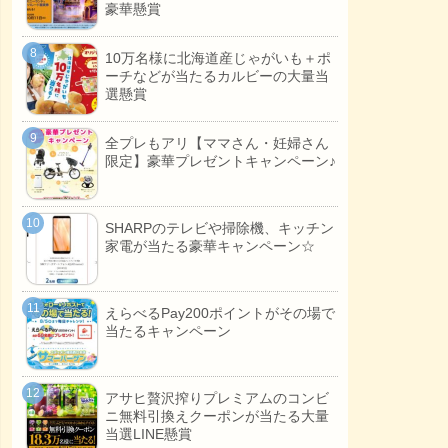
豪華懸賞
10万名様に北海道産じゃがいも＋ポ
ーチなどが当たるカルビーの大量当
選懸賞
全プレもアリ【ママさん・妊婦さん
限定】豪華プレゼントキャンペーン♪
SHARPのテレビや掃除機、キッチン
家電が当たる豪華キャンペーン☆
えらべるPay200ポイントがその場で
当たるキャンペーン
アサヒ贅沢搾りプレミアムのコンビ
ニ無料引換えクーポンが当たる大量
当選LINE懸賞