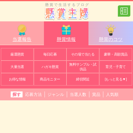
懸賞で生活するブログ
当選報告
懸賞情報
懸賞のコツ
厳選懸賞
毎日応募
その場で当たる
豪華・高額賞品
無料サンプル・試
大量当選
ハガキ懸賞
育児・子育て
供品
お得な情報
商品モニター
締切間近
[もっと見る▼]
探す
応募方法
ジャンル
当選人数
賞品
人気順