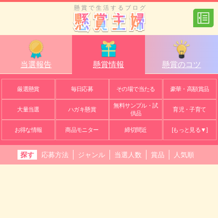
懸賞で生活するブログ
当選報告
懸賞情報
懸賞のコツ
厳選懸賞
毎日応募
その場で当たる
豪華・高額賞品
無料サンプル・試
大量当選
ハガキ懸賞
育児・子育て
供品
お得な情報
商品モニター
締切間近
[もっと見る▼]
探す
応募方法
ジャンル
当選人数
賞品
人気順