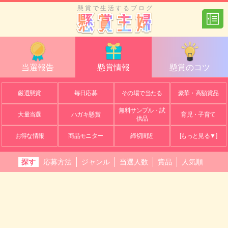
懸賞で生活するブログ
当選報告
懸賞情報
懸賞のコツ
厳選懸賞
毎日応募
その場で当たる
豪華・高額賞品
無料サンプル・試
大量当選
ハガキ懸賞
育児・子育て
供品
お得な情報
商品モニター
締切間近
[もっと見る▼]
探す
応募方法
ジャンル
当選人数
賞品
人気順