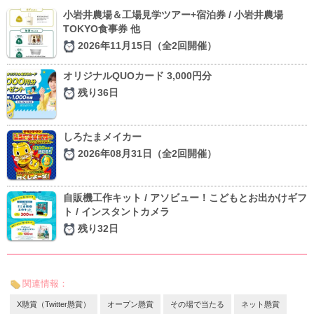
小岩井農場＆工場見学ツアー+宿泊券 / 小岩井農場
TOKYO食事券 他
2026年11月15日（全2回開催）
オリジナルQUOカード 3,000円分
残り36日
しろたまメイカー
2026年08月31日（全2回開催）
自販機工作キット / アソビュー！こどもとお出かけギフ
ト / インスタントカメラ
残り32日
関連情報：
X懸賞（Twitter懸賞）
オープン懸賞
その場で当たる
ネット懸賞