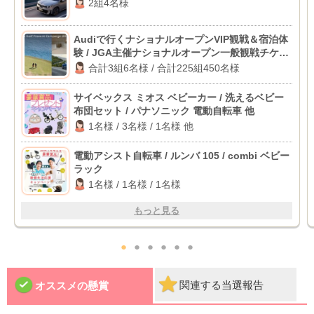
2組4名様
Audiで行くナショナルオープンVIP観戦＆宿泊体
験 / JGA主催ナショナルオープン一般観戦チケッ
ト
合計3組6名様 / 合計225組450名様
サイベックス ミオス ベビーカー / 洗えるベビー
布団セット / パナソニック 電動自転車 他
1名様 / 3名様 / 1名様 他
電動アシスト自転車 / ルンバ 105 / combi ベビー
ラック
1名様 / 1名様 / 1名様
もっと見る
●
●
●
●
●
●
関連する当選報告
オススメの懸賞