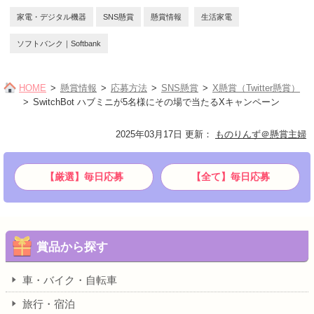
家電・デジタル機器
SNS懸賞
懸賞情報
生活家電
ソフトバンク｜Softbank
HOME
懸賞情報
応募方法
SNS懸賞
X懸賞（Twitter懸賞）
SwitchBot ハブミニが5名様にその場で当たるXキャンペーン
2025年03月17日 更新
：
ものりんず＠懸賞主婦
【厳選】毎日応募
【全て】毎日応募
賞品から探す
車・バイク・自転車
旅行・宿泊