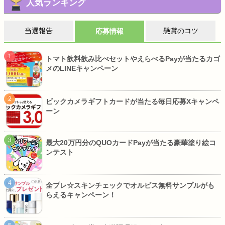
人気ランキング
当選報告
懸賞のコツ
応募情報
トマト飲料飲み比べセットやえらべるPayが当たるカゴ
メのLINEキャンペーン
ビックカメラギフトカードが当たる毎日応募Xキャンペ
ーン
最大20万円分のQUOカードPayが当たる豪華塗り絵コ
ンテスト
全プレ☆スキンチェックでオルビス無料サンプルがも
らえるキャンペーン！