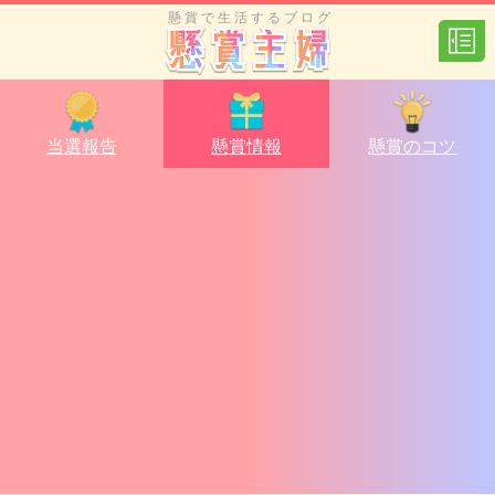
懸賞で生活するブログ
当選報告
懸賞情報
懸賞のコツ