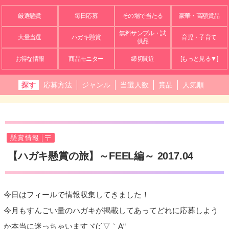
厳選懸賞
毎日応募
その場で当たる
豪華・高額賞品
無料サンプル・試
大量当選
ハガキ懸賞
育児・子育て
供品
お得な情報
商品モニター
締切間近
[もっと見る▼]
探す
応募方法
ジャンル
当選人数
賞品
人気順
懸賞情報
【ハガキ懸賞の旅】～FEEL編～ 2017.04
今日はフィールで情報収集してきました！
今月もすんごい量のハガキが掲載してあってどれに応募しよう
か本当に迷っちゃいますヾ(;´▽｀A“