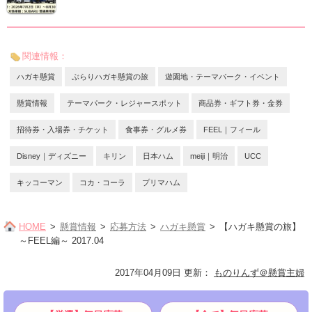
関連情報：
ハガキ懸賞
ぶらりハガキ懸賞の旅
遊園地・テーマパーク・イベント
懸賞情報
テーマパーク・レジャースポット
商品券・ギフト券・金券
招待券・入場券・チケット
食事券・グルメ券
FEEL｜フィール
Disney｜ディズニー
キリン
日本ハム
meiji｜明治
UCC
キッコーマン
コカ・コーラ
プリマハム
HOME
懸賞情報
応募方法
ハガキ懸賞
【ハガキ懸賞の旅】
～FEEL編～ 2017.04
2017年04月09日 更新
：
ものりんず＠懸賞主婦