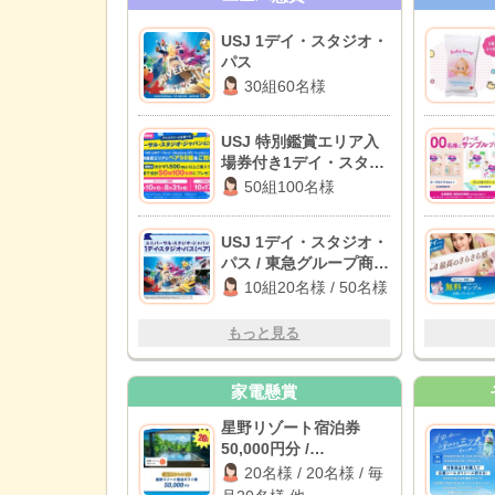
USJ 1デイ・スタジオ・
パス
30組60名様
USJ 特別鑑賞エリア入
場券付き1デイ・スタジ
オ・パス
50組100名様
USJ 1デイ・スタジオ・
パス / 東急グループ商品
券 2,000円分
10組20名様 / 50名様
もっと見る
家電懸賞
星野リゾート宿泊券
50,000円分 /
PlayStation 5 / カタロ
20名様 / 20名様 / 毎
グギフト 他