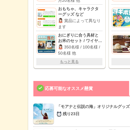
月20名様 他
おもちゃ、キャラクタ
ーグッズ など
賞品によって異なり
ます
おにぎりに合う具材と
お米のセット / ワイヤレ
ス スピーカー / ミニ冷
350名様 / 100名様 /
蔵庫 他
50名様 他
もっと見る
応募可能なオススメ懸賞
「モアナと伝説の海」オリジナルグッズ
残り23日