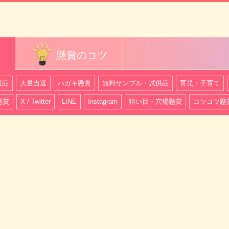
懸賞のコツ
賞品
大量当選
ハガキ懸賞
無料サンプル・試供品
育児・子育て
懸賞
X / Twitter
LINE
Instagram
狙い目・穴場懸賞
コツコツ懸