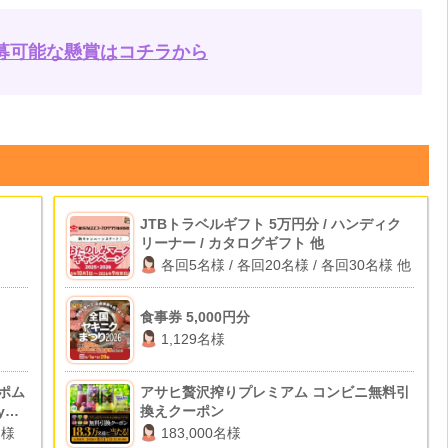
募可能な懸賞はコチラから
JTBトラベルギフト 5万円分 / ハンディク
リーナー / カタログギフト 他
各回5名様 / 各回20名様 / 各回30名様 他
食事券 5,000円分
1,129名様
 ポム
アサヒ贅沢搾りプレミアム コンビニ無料引
y
換えクーポン
名様
183,000名様