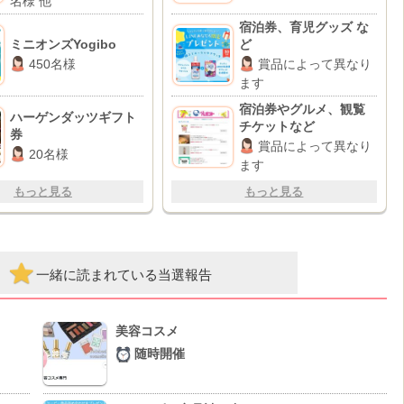
名様 他
宿泊券、育児グッズ な
ミニオンズYogibo
ど
450名様
賞品によって異なり
ます
宿泊券やグルメ、観覧
ハーゲンダッツギフト
チケットなど
券
賞品によって異なり
20名様
ます
もっと見る
もっと見る
一緒に読まれている当選報告
美容コスメ
随時開催