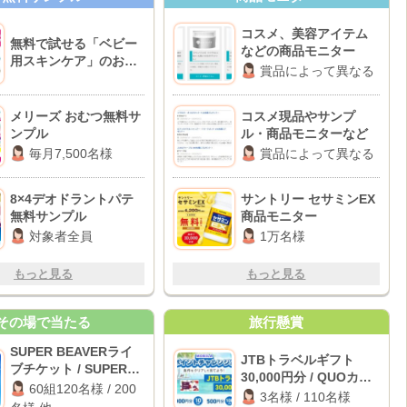
コスメ、美容アイテム
無料で試せる「ベビー
などの商品モニター
用スキンケア」のお得
賞品によって異なる
情報♪
メリーズ おむつ無料サ
コスメ現品やサンプ
ンプル
ル・商品モニターなど
毎月7,500名様
賞品によって異なる
8×4デオドラントパテ
サントリー セサミンEX
無料サンプル
商品モニター
対象者全員
1万名様
もっと見る
もっと見る
その場で当たる
旅行懸賞
SUPER BEAVERライ
JTBトラベルギフト
ブチケット / SUPER
30,000円分 / QUOカー
BEAVERオリジナルグ
60組120名様 / 200
ドPay 最大3,000円分
3名様 / 110名様
ッズセット 他