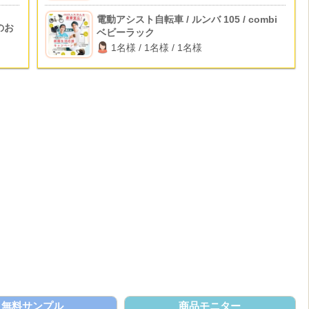
電動アシスト自転車 / ルンバ 105 / combi
のお
ベビーラック
1名様 / 1名様 / 1名様
無料サンプル
商品モニター