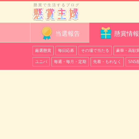
懸賞で生活するブログ
当選報告
懸賞情報
厳選懸賞
毎日応募
その場で当たる
豪華・高額
ユニバ
毎週・毎月・定期
先着・もれなく
SNS