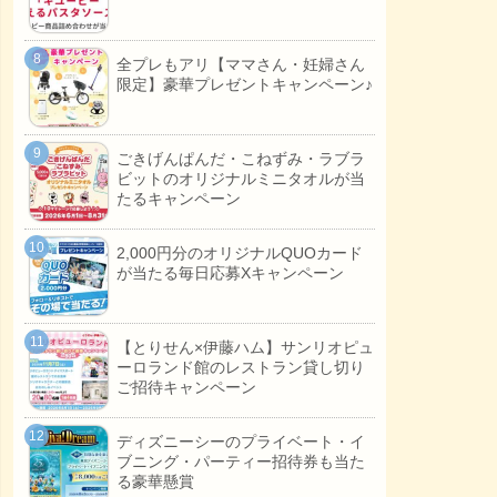
全プレもアリ【ママさん・妊婦さん
限定】豪華プレゼントキャンペーン♪
ごきげんぱんだ・こねずみ・ラブラ
ビットのオリジナルミニタオルが当
たるキャンペーン
2,000円分のオリジナルQUOカード
が当たる毎日応募Xキャンペーン
【とりせん×伊藤ハム】サンリオピュ
ーロランド館のレストラン貸し切り
ご招待キャンペーン
ディズニーシーのプライベート・イ
ブニング・パーティー招待券も当た
る豪華懸賞