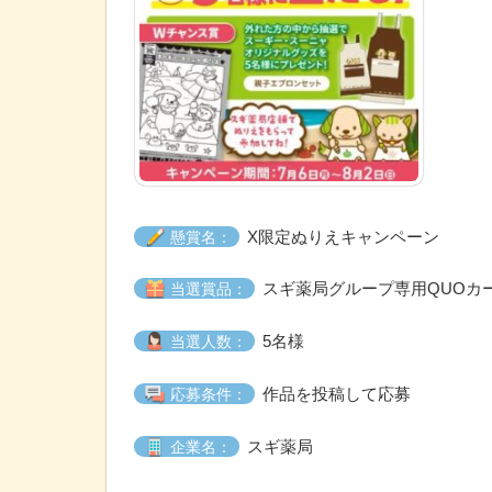
X限定ぬりえキャンペーン
懸賞名：
スギ薬局グループ専用QUOカードP
当選賞品：
5名様
当選人数：
作品を投稿して応募
応募条件：
スギ薬局
企業名：