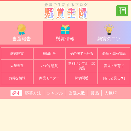
懸賞で生活するブログ
当選報告
懸賞情報
懸賞のコツ
厳選懸賞
毎日応募
その場で当たる
豪華・高額賞品
無料サンプル・試
大量当選
ハガキ懸賞
育児・子育て
供品
お得な情報
商品モニター
締切間近
[もっと見る▼]
探す
応募方法
ジャンル
当選人数
賞品
人気順