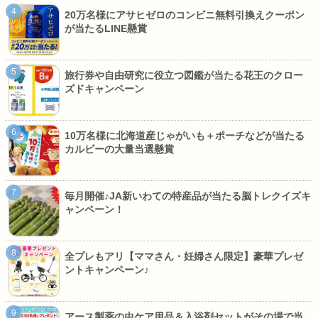
20万名様にアサヒゼロのコンビニ無料引換えクーポン
が当たるLINE懸賞
旅行券や自由研究に役立つ図鑑が当たる花王のクロー
ズドキャンペーン
10万名様に北海道産じゃがいも＋ポーチなどが当たる
カルビーの大量当選懸賞
毎月開催♪JA新いわての特産品が当たる脳トレクイズキ
ャンペーン！
全プレもアリ【ママさん・妊婦さん限定】豪華プレゼ
ントキャンペーン♪
アース製薬の虫ケア用品＆入浴剤セットがその場で当