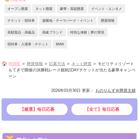
オープン懸賞
ネット懸賞
豪華・高額懸賞
イベント・エンタメ
チケット・招待券
遊園地・テーマパーク・イベント
懸賞情報
高額賞品・高級品
高級ブランド
特別な体験｜夢の実現
招待券・入場券・チケット
BMW
HOME
懸賞情報
応募方法
ネット懸賞
モビリティリゾート
もてぎで開催の決勝戦レース観戦1DAYチケットが当たる豪華キャンペ
ーン
2026年03月30日 更新
：
ものりんず＠懸賞主婦
【厳選】毎日応募
【全て】毎日応募