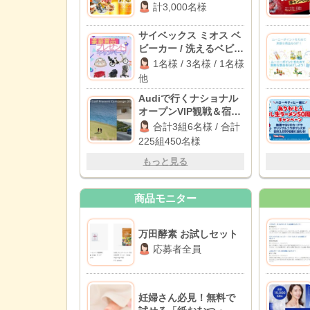
計3,000名様
サイベックス ミオス ベ
ビーカー / 洗えるベビー
布団セット / パナソニッ
1名様 / 3名様 / 1名様
ク 電動自転車 他
他
Audiで行くナショナル
オープンVIP観戦＆宿泊
体験 / JGA主催ナショナ
合計3組6名様 / 合計
ルオープン一般観戦チ
225組450名様
ケット
もっと見る
商品モニター
万田酵素 お試しセット
応募者全員
妊婦さん必見！無料で