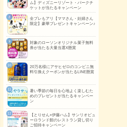
ム】ディズニーリゾート・パークチ
ケットが当たるキャンペーン
全プレもアリ【ママさん・妊婦さん
限定】豪華プレゼントキャンペーン♪
対象のローソンオリジナル菓子無料
券が当たる大量当選X懸賞
20万名様にアサヒゼロのコンビニ無
料引換えクーポンが当たるLINE懸賞
暑い季節の毎日を心地よく楽しむた
めのプレゼントが当たるキャンペー
ン
【とりせん×伊藤ハム】サンリオピュ
ーロランド館のレストラン貸し切り
ご招待キャンペーン