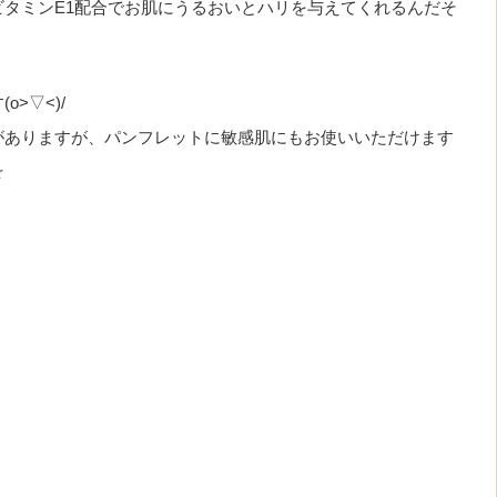
タミンE1配合でお肌にうるおいとハリを与えてくれるんだそ
>▽<)/
がありますが、パンフレットに敏感肌にもお使いいただけます
☆