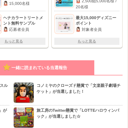
2,500組5,000名様 /
15,000名様
航空券
20名様
ヘナカラートリートメ
最大15,000ディズニー
ント無料サンプル
ポイント
応募者全員
対象者全員
もっと見る
もっと見る
一緒に読まれている当選報告
スル
コノミヤのクローズド懸賞で「文楽親子劇場チ
ケット」が当選しました！
」が
旅工房のTwitter懸賞で「LOTTEハロウィンパ
ック」が当選しました☆