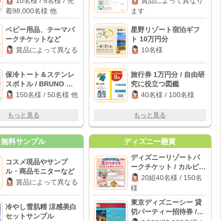
10名様 / 5名様 / 先
賞品によって異なり
Range Black / デジタ
着98,000名様 他
ます
ルポイント 最大100円
分 他
ベビー用品、テーマパ
星野リゾート宿泊ギフ
ークチケットなど
ト 10万円分
賞品によって異なる
10名様
保冷トート＆ステンレ
旅行券 1万円分 / 自由研
スボトル / BRUNO デ
究に役立つ図鑑
イリー圧力クッカー 他
150名様 / 50名様 他
40名様 / 100名様
もっと見る
もっと見る
無料サンプル
ディズニー懸賞
ディズニーリゾートパ
コスメ現品やサンプ
ークチケット / カルビー
ル・商品モニターなど
お菓子詰め合わせ
20組40名様 / 150名
賞品によって異なる
様
東京ディズニーシー 貸
冷やし雪肌精 涼感美白
切パーティー招待券 /
セットサンプル
JALグループ国内線往復