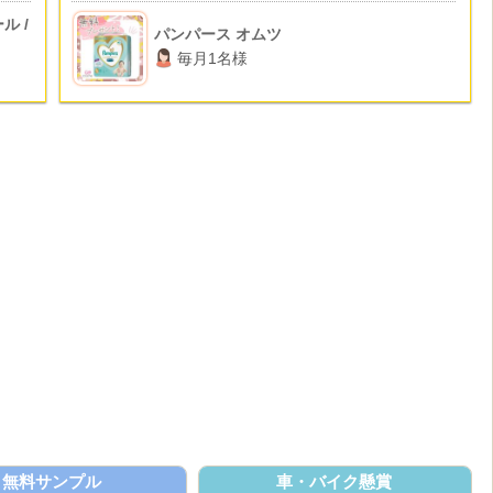
ル /
パンパース オムツ
毎月1名様
無料サンプル
車・バイク懸賞