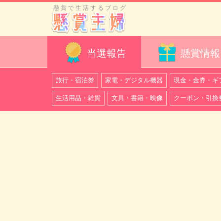
懸賞で生活するブログ
当選報告
懸賞情報
旅行・宿泊券
家電・デジタル機器
現金・金券・ギ
生活用品・雑貨
文具・書籍・映像
クーポン・引換