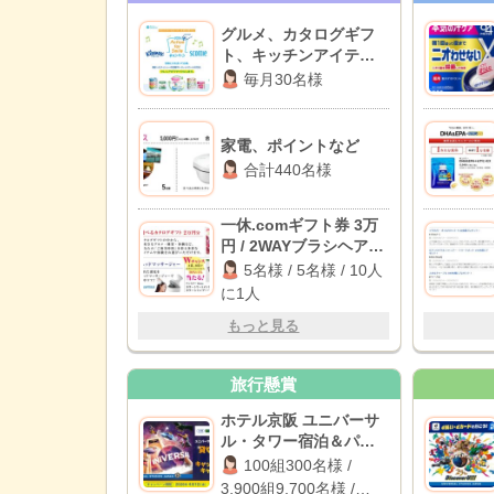
グルメ、カタログギフ
ト、キッチンアイテム
など
毎月30名様
家電、ポイントなど
合計440名様
一休.comギフト券 3万
円 / 2WAYブラシヘアア
イロン / カラートリート
5名様 / 5名様 / 10人
メント
に1人
もっと見る
旅行懸賞
ホテル京阪 ユニバーサ
ル・タワー宿泊＆パー
ク貸切イベント / パーク
100組300名様 /
貸切イベント招待 / 1万
3,900組9,700名様 /