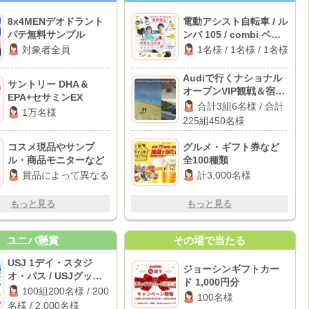
8x4MENデオドラント
電動アシスト自転車 / ル
パテ無料サンプル
ンバ 105 / combi ベビ
ーラック
対象者全員
1名様 / 1名様 / 1名様
Audiで行くナショナル
サントリー DHA＆
オープンVIP観戦＆宿泊
EPA+セサミンEX
体験 / JGA主催ナショナ
合計3組6名様 / 合計
1万名様
ルオープン一般観戦チ
225組450名様
ケット
コスメ現品やサンプ
グルメ・ギフト券など
ル・商品モニターなど
全100種類
賞品によって異なる
計3,000名様
もっと見る
もっと見る
ユニバ懸賞
その場で当たる
USJ 1デイ・スタジ
ジョーシンギフトカー
オ・パス / USJグッズ /
ド 1,000円分
dポイント 1,000ポイン
100組200名様 / 200
100名様
ト
名様 / 2,000名様