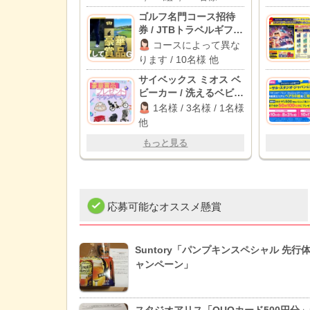
円キャッシュバック
2,000名様
ゴルフ名門コース招待
券 / JTBトラベルギフト
10万円分 他
コースによって異な
ります / 10名様 他
サイベックス ミオス ベ
ビーカー / 洗えるベビー
布団セット / パナソニッ
1名様 / 3名様 / 1名様
ク 電動自転車 他
他
もっと見る
応募可能なオススメ懸賞
Suntory「パンプキンスペシャル 先行
ャンペーン」