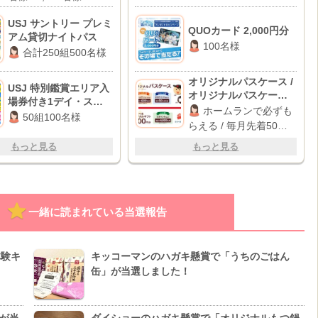
USJ サントリー プレミ
QUOカード 2,000円分
アム貸切ナイトパス
100名様
合計250組500名様
オリジナルパスケース /
USJ 特別鑑賞エリア入
オリジナルパスケース /
場券付き1デイ・スタジ
デジタルギフト 500円
ホームランで必ずも
オ・パス
50組100名様
分
らえる / 毎月先着50名
様 / 6,000名様
もっと見る
もっと見る
一緒に読まれている当選報告
体験キ
キッコーマンのハガキ懸賞で「うちのごはん
缶」が当選しました！