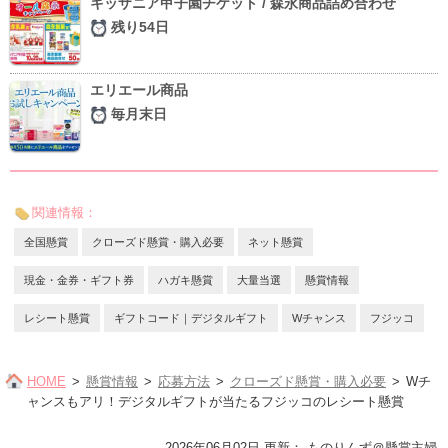
キッザニア甲子園チケット / 森永商品詰め合わせ
残り54日
エリエール商品
毎月末日
関連情報：
全国懸賞
クローズド懸賞・購入必要
ネット懸賞
現金・金券・ギフト券
ハガキ懸賞
大量当選
懸賞情報
レシート懸賞
ギフトコード｜デジタルギフト
Wチャンス
フジッコ
HOME
懸賞情報
応募方法
クローズド懸賞・購入必要
Wチ
ャンスもアリ！デジタルギフトが当たるフジッコのレシート懸賞
2026年06月02日 更新
：
ものりんず＠懸賞主婦