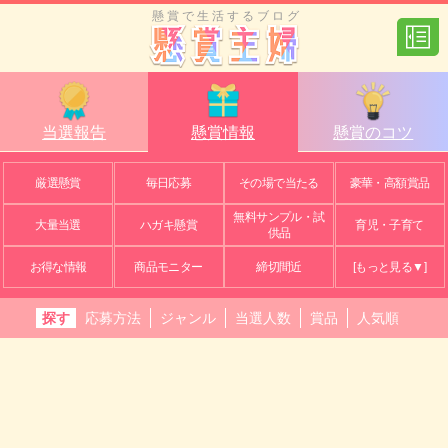
懸賞で生活するブログ
当選報告
懸賞情報
懸賞のコツ
厳選懸賞
毎日応募
その場で当たる
豪華・高額賞品
無料サンプル・試
大量当選
ハガキ懸賞
育児・子育て
供品
お得な情報
商品モニター
締切間近
[もっと見る▼]
探す
応募方法
ジャンル
当選人数
賞品
人気順