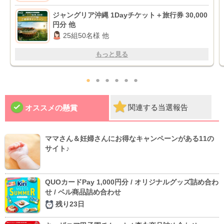
ジャングリア沖縄 1Dayチケット＋旅行券 30,000
円分 他
25組50名様 他
もっと見る
●
●
●
●
●
●
関連する当選報告
オススメの懸賞
ママさん＆妊婦さんにお得なキャンペーンがある11の
サイト♪
QUOカードPay 1,000円分 / オリジナルグッズ詰め合わ
せ / ベル商品詰め合わせ
残り23日