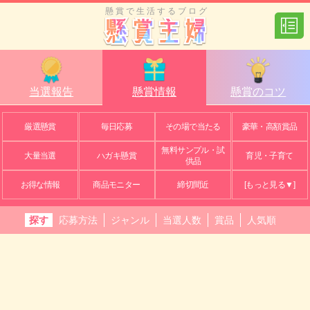
懸賞で生活するブログ
当選報告
懸賞情報
懸賞のコツ
厳選懸賞
毎日応募
その場で当たる
豪華・高額賞品
無料サンプル・試
大量当選
ハガキ懸賞
育児・子育て
供品
お得な情報
商品モニター
締切間近
[もっと見る▼]
探す
応募方法
ジャンル
当選人数
賞品
人気順