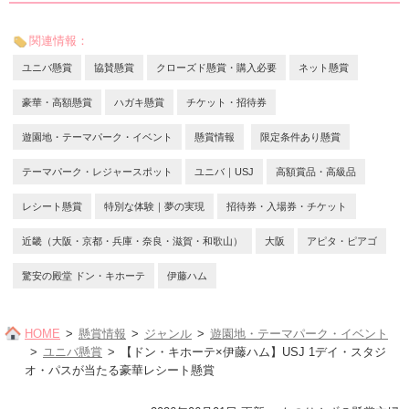
関連情報：
ユニバ懸賞
協賛懸賞
クローズド懸賞・購入必要
ネット懸賞
豪華・高額懸賞
ハガキ懸賞
チケット・招待券
遊園地・テーマパーク・イベント
懸賞情報
限定条件あり懸賞
テーマパーク・レジャースポット
ユニバ｜USJ
高額賞品・高級品
レシート懸賞
特別な体験｜夢の実現
招待券・入場券・チケット
近畿（大阪・京都・兵庫・奈良・滋賀・和歌山）
大阪
アピタ・ピアゴ
驚安の殿堂 ドン・キホーテ
伊藤ハム
HOME
懸賞情報
ジャンル
遊園地・テーマパーク・イベント
ユニバ懸賞
【ドン・キホーテ×伊藤ハム】USJ 1デイ・スタジ
オ・パスが当たる豪華レシート懸賞