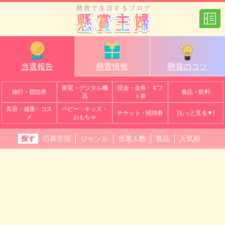
懸賞で生活するブログ
当選報告
懸賞情報
懸賞のコツ
家電・デジタル機
現金・金券・ギフ
旅行・宿泊券
食品・飲料
器
ト券
美容・健康・コス
ベビー・キッズ・
チケット・招待券
[もっと見る▼]
メ
おもちゃ
探す
応募方法
ジャンル
当選人数
賞品
人気順