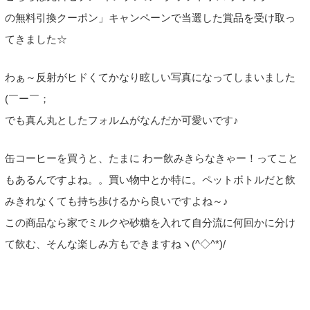
の無料引換クーポン」キャンペーンで当選した賞品を受け取っ
てきました☆
わぁ～反射がヒドくてかなり眩しい写真になってしまいました
(￣ー￣；
でも真ん丸としたフォルムがなんだか可愛いです♪
缶コーヒーを買うと、たまに わー飲みきらなきゃー！ってこと
もあるんですよね。。買い物中とか特に。ペットボトルだと飲
みきれなくても持ち歩けるから良いですよね～♪
この商品なら家でミルクや砂糖を入れて自分流に何回かに分け
て飲む、そんな楽しみ方もできますねヽ(^◇^*)/