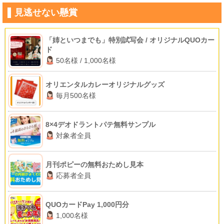
見逃せない懸賞
「姉といつまでも」特別試写会 / オリジナルQUOカー
ド
50名様 / 1,000名様
オリエンタルカレーオリジナルグッズ
毎月500名様
8×4デオドラントパテ無料サンプル
対象者全員
月刊ポピーの無料おためし見本
応募者全員
QUOカードPay 1,000円分
1,000名様