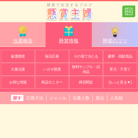
懸賞で生活するブログ
当選報告
懸賞情報
懸賞のコツ
厳選懸賞
毎日応募
その場で当たる
豪華・高額賞品
無料サンプル・試
大量当選
ハガキ懸賞
育児・子育て
供品
お得な情報
商品モニター
締切間近
[もっと見る▼]
探す
応募方法
ジャンル
当選人数
賞品
人気順