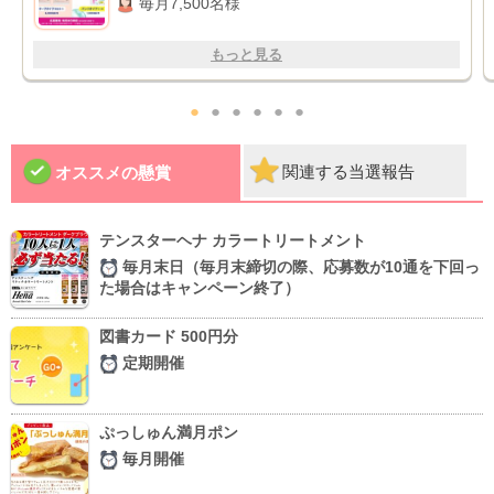
毎月7,500名様
もっと見る
●
●
●
●
●
●
関連する当選報告
オススメの懸賞
テンスターヘナ カラートリートメント
毎月末日（毎月末締切の際、応募数が10通を下回っ
た場合はキャンペーン終了）
図書カード 500円分
定期開催
ぷっしゅん満月ポン
毎月開催