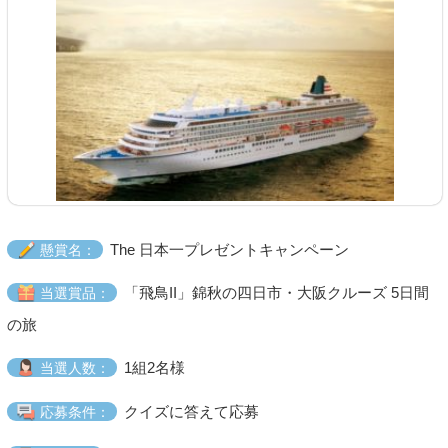
The 日本一プレゼントキャンペーン
懸賞名：
「飛鳥II」錦秋の四日市・大阪クルーズ 5日間
当選賞品：
の旅
1組2名様
当選人数：
クイズに答えて応募
応募条件：