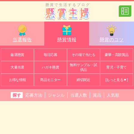
懸賞で生活するブログ
当選報告
懸賞情報
懸賞のコツ
厳選懸賞
毎日応募
その場で当たる
豪華・高額賞品
無料サンプル・試
大量当選
ハガキ懸賞
育児・子育て
供品
お得な情報
商品モニター
締切間近
[もっと見る▼]
探す
応募方法
ジャンル
当選人数
賞品
人気順