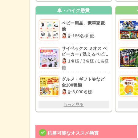
車・バイク懸賞
ベビー用品、豪華家電
他
計166名様 他
サイベックス ミオス ベ
ビーカー / 洗えるベビー
布団セット / パナソニッ
1名様 / 3名様 / 1名様
ク 電動自転車 他
他
グルメ・ギフト券など
全100種類
計3,000名様
もっと見る
応募可能なオススメ懸賞