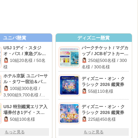
ユニバ懸賞
ディズニー懸賞
USJ 1デイ・スタジ
パークチケット / マグカ
オ・パス / 東急グルー
ップ / JCBギフトカード
プ商品券 2,000円分
10,000円分
10組20名様 / 50名
250組500名様 / 300
様
名様 / 300名様
ホテル京阪 ユニバーサ
ディズニー・オン・ク
ル・タワー宿泊＆パー
ラシック 2026 鑑賞券
ク貸切イベント / パー
100組300名様 /
55組110名様
ク貸切イベント招待 / 1
3,900組9,700名様 /
万円キャッシュバック
2,000名様
USJ 特別鑑賞エリア入
ディズニー・オン・ク
場券付き1デイ・スタジ
ラシック 2026 鑑賞券
オ・パス
50組100名様
225組450名様
もっと見る
もっと見る