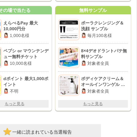
その場で当たる
無料サンプル
えらべるPay 最大
ポーラクレンジング＆
10,000円分
洗顔 サンプル
1,000名様
毎月100名様
ペプシ or マウンテンデ
8×4デオドラントパテ無
ュー無料チケット
料サンプル
10,000名様
対象者全員
dポイント 最大1,000ポ
ボディケアクリーム＆
イント
オールインワンゲル サ
ンプル
不明
対象者全員
もっと見る
もっと見る
一緒に読まれている当選報告