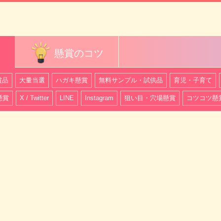
懸賞のコツ
賞品
大量当選
ハガキ懸賞
無料サンプル・試供品
育児・子育て
懸賞
X / Twitter
LINE
Instagram
狙い目・穴場懸賞
コツコツ懸