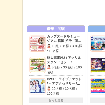
豪華・高額
カップヌードルミュー
ジアム 横浜 招待 / 商品
券 3,000円分 / 保冷バッ
15組30名様 / 30名様
グ
/ 15名様
桃太郎電鉄2 / アクリル
スタンドセット /
Amazonギフトカード
5名様 / 30名様 / 100
1,000円分
名様
IS:SUE ライブチケット
/ ヘアアクセサリー /
QUOカード 3,000円分
20名様 / 30名様 /
100名様
もっと見る