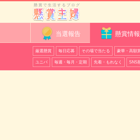
懸賞で生活するブログ
当選報告
懸賞情報
厳選懸賞
毎日応募
その場で当たる
豪華・高額
ユニバ
毎週・毎月・定期
先着・もれなく
SNS