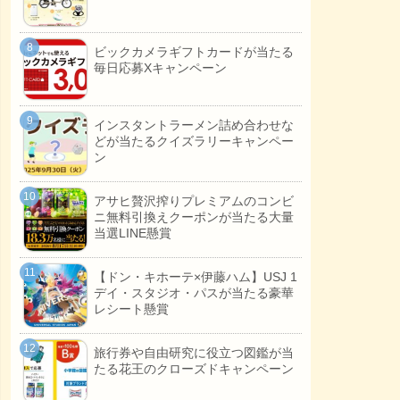
ビックカメラギフトカードが当たる
毎日応募Xキャンペーン
インスタントラーメン詰め合わせな
どが当たるクイズラリーキャンペー
ン
アサヒ贅沢搾りプレミアムのコンビ
ニ無料引換えクーポンが当たる大量
当選LINE懸賞
【ドン・キホーテ×伊藤ハム】USJ 1
デイ・スタジオ・パスが当たる豪華
レシート懸賞
旅行券や自由研究に役立つ図鑑が当
たる花王のクローズドキャンペーン