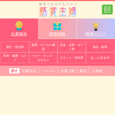
懸賞で生活するブログ
当選報告
懸賞情報
懸賞のコツ
家電・デジタル機
現金・金券・ギフ
旅行・宿泊券
食品・飲料
器
ト券
美容・健康・コス
ベビー・キッズ・
チケット・招待券
[もっと見る▼]
メ
おもちゃ
探す
応募方法
ジャンル
当選人数
賞品
人気順