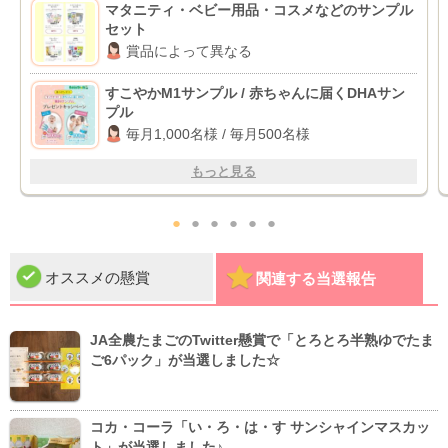
マタニティ・ベビー用品・コスメなどのサンプル
セット
賞品によって異なる
すこやかM1サンプル / 赤ちゃんに届くDHAサン
プル
毎月1,000名様 / 毎月500名様
もっと見る
●
●
●
●
●
●
オススメの懸賞
関連する当選報告
JA全農たまごのTwitter懸賞で「とろとろ半熟ゆでたま
ご6パック」が当選しました☆
コカ・コーラ「い・ろ・は・す サンシャインマスカッ
ト」が当選しました♪