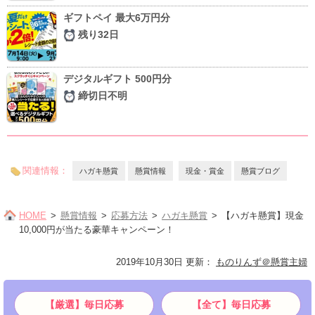
ギフトペイ 最大6万円分
残り32日
デジタルギフト 500円分
締切日不明
関連情報：
ハガキ懸賞
懸賞情報
現金・賞金
懸賞ブログ
HOME
懸賞情報
応募方法
ハガキ懸賞
【ハガキ懸賞】現金
10,000円が当たる豪華キャンペーン！
2019年10月30日 更新
：
ものりんず＠懸賞主婦
【厳選】毎日応募
【全て】毎日応募