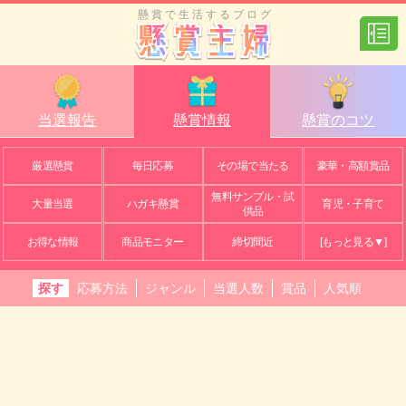
懸賞で生活するブログ
当選報告
懸賞情報
懸賞のコツ
厳選懸賞
毎日応募
その場で当たる
豪華・高額賞品
無料サンプル・試
大量当選
ハガキ懸賞
育児・子育て
供品
お得な情報
商品モニター
締切間近
[もっと見る▼]
探す
応募方法
ジャンル
当選人数
賞品
人気順