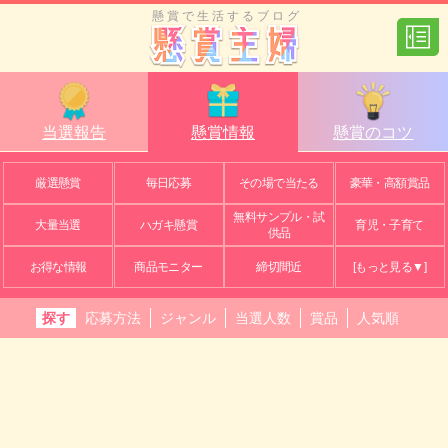
懸賞で生活するブログ
当選報告
懸賞情報
懸賞のコツ
厳選懸賞
毎日応募
その場で当たる
豪華・高額賞品
無料サンプル・試
大量当選
ハガキ懸賞
育児・子育て
供品
お得な情報
商品モニター
締切間近
[もっと見る▼]
探す
応募方法
ジャンル
当選人数
賞品
人気順