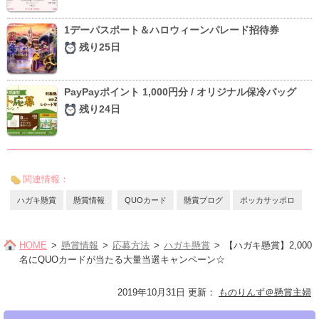
1デーパスポート＆ハロウィーンパレード招待券
残り25日
PayPayポイント 1,000円分 / オリジナル保冷バッグ
残り24日
関連情報：
ハガキ懸賞
懸賞情報
QUOカード
懸賞ブログ
ポッカサッポロ
HOME
懸賞情報
応募方法
ハガキ懸賞
【ハガキ懸賞】2,000
名にQUOカードが当たる大量当選キャンペーン☆
2019年10月31日 更新
：
ものりんず＠懸賞主婦