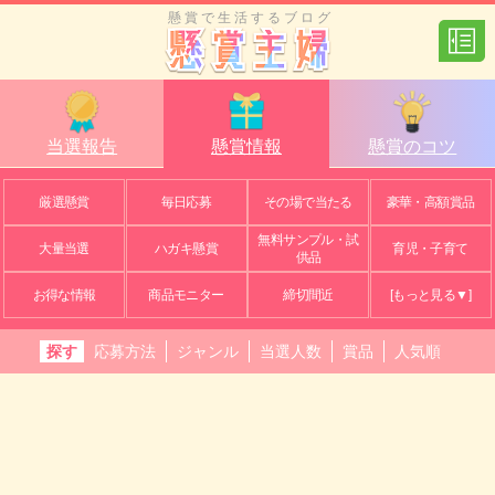
懸賞で生活するブログ
当選報告
懸賞情報
懸賞のコツ
厳選懸賞
毎日応募
その場で当たる
豪華・高額賞品
無料サンプル・試
大量当選
ハガキ懸賞
育児・子育て
供品
お得な情報
商品モニター
締切間近
[もっと見る▼]
探す
応募方法
ジャンル
当選人数
賞品
人気順