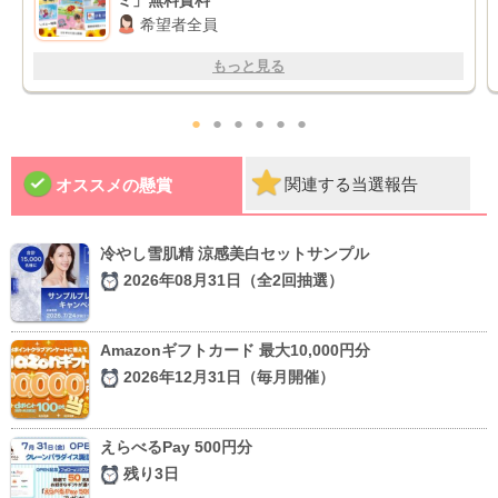
ミ」無料資料
希望者全員
もっと見る
●
●
●
●
●
●
関連する当選報告
オススメの懸賞
冷やし雪肌精 涼感美白セットサンプル
2026年08月31日（全2回抽選）
Amazonギフトカード 最大10,000円分
2026年12月31日（毎月開催）
えらべるPay 500円分
残り3日