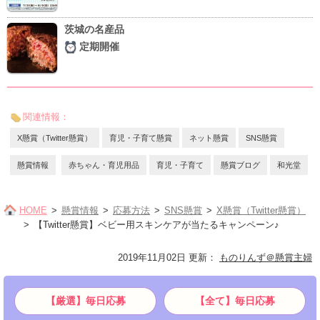
茨城の名産品
定期開催
関連情報：
X懸賞（Twitter懸賞）
育児・子育て懸賞
ネット懸賞
SNS懸賞
懸賞情報
赤ちゃん・育児用品
育児・子育て
懸賞ブログ
和光堂
HOME
懸賞情報
応募方法
SNS懸賞
X懸賞（Twitter懸賞）
【Twitter懸賞】ベビー用スキンケアが当たるキャンペーン♪
2019年11月02日 更新
：
ものりんず＠懸賞主婦
【厳選】毎日応募
【全て】毎日応募