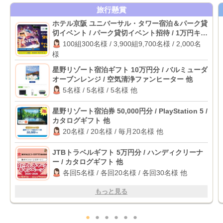
旅行懸賞
ホテル京阪 ユニバーサル・タワー宿泊＆パーク貸
切イベント / パーク貸切イベント招待 / 1万円キャ
ッシュバック
100組300名様 / 3,900組9,700名様 / 2,000名
様
星野リゾート宿泊ギフト 10万円分 / バルミューダ
オーブンレンジ / 空気清浄ファンヒーター 他
5名様 / 5名様 / 5名様 他
星野リゾート宿泊券 50,000円分 / PlayStation 5 /
カタログギフト 他
20名様 / 20名様 / 毎月20名様 他
JTBトラベルギフト 5万円分 / ハンディクリーナ
ー / カタログギフト 他
各回5名様 / 各回20名様 / 各回30名様 他
もっと見る
●
●
●
●
●
●