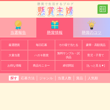
懸賞で生活するブログ
当選報告
懸賞情報
懸賞のコツ
厳選懸賞
毎日応募
その場で当たる
豪華・高額賞品
無料サンプル・試
大量当選
ハガキ懸賞
育児・子育て
供品
お得な情報
商品モニター
締切間近
[もっと見る▼]
探す
応募方法
ジャンル
当選人数
賞品
人気順