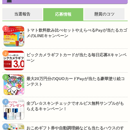
当選報告
懸賞のコツ
応募情報
トマト飲料飲み比べセットやえらべるPayが当たるカゴ
メのLINEキャンペーン
ビックカメラギフトカードが当たる毎日応募Xキャンペ
ーン
最大20万円分のQUOカードPayが当たる豪華塗り絵コ
ンテスト
全プレ☆スキンチェックでオルビス無料サンプルがも
らえるキャンペーン！
おこめギフト券や自動調理鍋なども当たるハウスのす