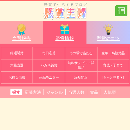
懸賞で生活するブログ
当選報告
懸賞情報
懸賞のコツ
厳選懸賞
毎日応募
その場で当たる
豪華・高額賞品
無料サンプル・試
大量当選
ハガキ懸賞
育児・子育て
供品
お得な情報
商品モニター
締切間近
[もっと見る▼]
探す
応募方法
ジャンル
当選人数
賞品
人気順