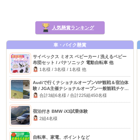
人気懸賞ランキング
車・バイク懸賞
サイベックス ミオス ベビーカー / 洗えるベビー
布団セット / パナソニック 電動自転車 他
1名様 / 3名様 / 1名様 他
Audiで行くナショナルオープンVIP観戦＆宿泊体
験 / JGA主催ナショナルオープン一般観戦チケッ
ト
合計3組6名様 / 合計225組450名様
宿泊付き BMW iX3試乗体験
2組4名様
自転車、家電、ポイントなど