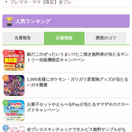
プレママ・ママ【限定】全プレ
人気ランキング
当選報告
懸賞のコツ
応募情報
銀だこのぜったいうまい!!たこ焼き無料券が当たるサン
トリー自販機限定キャンペーン
1,000名様にポケモン・ガリガリ君冒険グッズが当たる
ハガキ懸賞
お菓子セットやえらべるPayが当たるヤマザキのクロー
ズドキャンペーン
全プレ☆スキンチェックでオルビス無料サンプルがも