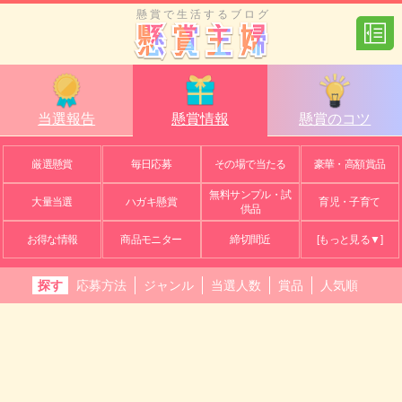
懸賞で生活するブログ
当選報告
懸賞情報
懸賞のコツ
厳選懸賞
毎日応募
その場で当たる
豪華・高額賞品
無料サンプル・試
大量当選
ハガキ懸賞
育児・子育て
供品
お得な情報
商品モニター
締切間近
[もっと見る▼]
探す
応募方法
ジャンル
当選人数
賞品
人気順