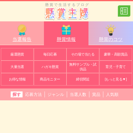
懸賞で生活するブログ
当選報告
懸賞情報
懸賞のコツ
厳選懸賞
毎日応募
その場で当たる
豪華・高額賞品
無料サンプル・試
大量当選
ハガキ懸賞
育児・子育て
供品
お得な情報
商品モニター
締切間近
[もっと見る▼]
探す
応募方法
ジャンル
当選人数
賞品
人気順