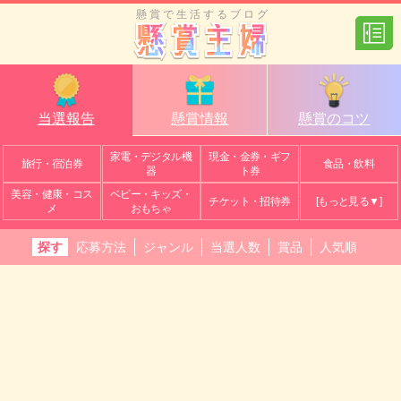
懸賞で生活するブログ
当選報告
懸賞情報
懸賞のコツ
家電・デジタル機
現金・金券・ギフ
旅行・宿泊券
食品・飲料
器
ト券
美容・健康・コス
ベビー・キッズ・
チケット・招待券
[もっと見る▼]
メ
おもちゃ
探す
応募方法
ジャンル
当選人数
賞品
人気順