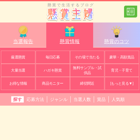
懸賞で生活するブログ
当選報告
懸賞情報
懸賞のコツ
厳選懸賞
毎日応募
その場で当たる
豪華・高額賞品
無料サンプル・試
大量当選
ハガキ懸賞
育児・子育て
供品
お得な情報
商品モニター
締切間近
[もっと見る▼]
探す
応募方法
ジャンル
当選人数
賞品
人気順