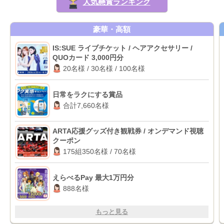
人気懸賞ランキング
豪華・高額
IS:SUE ライブチケット / ヘアアクセサリー /
QUOカード 3,000円分
20名様 / 30名様 / 100名様
日常をラクにする賞品
合計7,660名様
ARTA応援グッズ付き観戦券 / オンデマンド視聴
クーポン
175組350名様 / 70名様
えらべるPay 最大1万円分
888名様
もっと見る