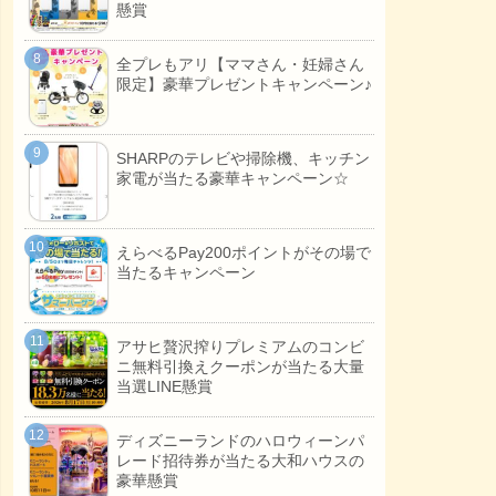
懸賞
全プレもアリ【ママさん・妊婦さん
限定】豪華プレゼントキャンペーン♪
SHARPのテレビや掃除機、キッチン
家電が当たる豪華キャンペーン☆
えらべるPay200ポイントがその場で
当たるキャンペーン
アサヒ贅沢搾りプレミアムのコンビ
ニ無料引換えクーポンが当たる大量
当選LINE懸賞
ディズニーランドのハロウィーンパ
レード招待券が当たる大和ハウスの
豪華懸賞