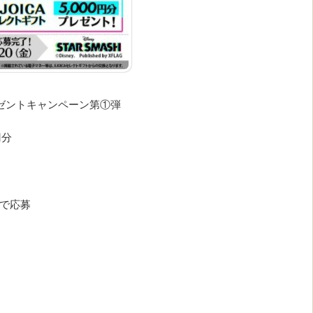
レゼントキャンペーン第①弾
円分
トで応募