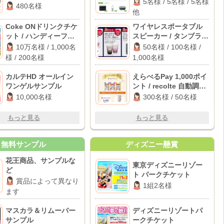
5名様 / 5名様 / 5名様
480名様
空気清浄ファンヒータ
他
ー 他
Coke ONドリンクチケ
ワイヤレスポータブル
ット / ハンディーファ
スピーカー / タンブラー
ン / クーラーボックス
/ デジタルギフト 500円
10万名様 / 1,000名
50名様 / 100名様 /
分
様 / 200名様
1,000名様
カルテHD オールイン
えらべるPay 1,000ポイ
ワンゲルサンプル
ント / recolte 自動調理
ポット
10,000名様
300名様 / 50名様
もっと見る
もっと見る
無料サンプル
ディズニー懸賞
花王商品、サンプルな
東京ディズニーリゾー
ど
ト パークチケット
賞品によって異なり
1組2名様
ます
マスカラ＆リムーバー
ディズニーリゾートパ
サンプル
ークチケット