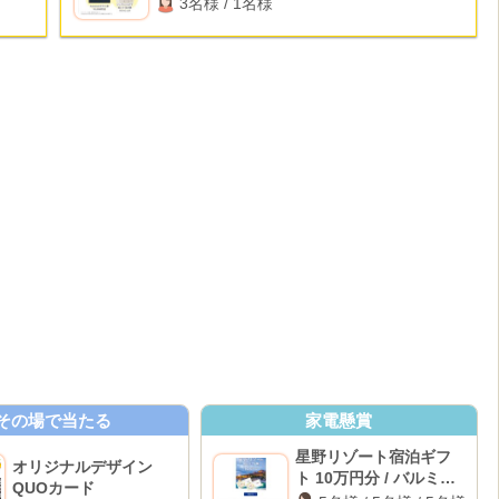
3名様 / 1名様
その場で当たる
家電懸賞
星野リゾート宿泊ギフ
オリジナルデザイン
ト 10万円分 / バルミュ
QUOカード
ーダ オーブンレンジ /