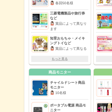
各回50名様
三菱電機製品や旅行券
など
賞品によって異なり
ます
知育おもちゃ・メイキ
ングトイなど
賞品によって異なる
もっと見る
商品モニター
チャイルドシート商品
モニター
10名様
ポータブル電源 商品モ
ニター