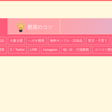
懸賞のコツ
賞品
大量当選
ハガキ懸賞
無料サンプル・試供品
育児・子育て
懸賞
X / Twitter
LINE
Instagram
狙い目・穴場懸賞
コツコツ懸