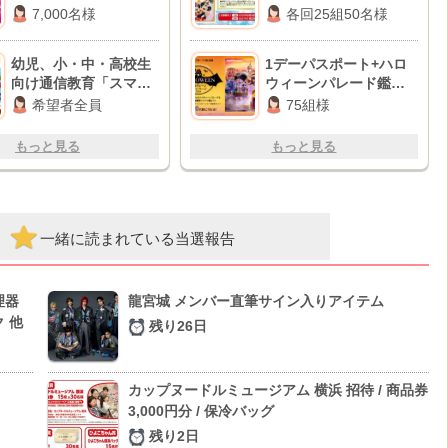
7,000名様
各回25組50名様
幼児、小・中・高校生
1デーパスポート+ハロ
向け通信教育「スマイ
ウィーンパレード鑑賞
ルゼミ」無料資料
券
希望者全員
75組様
もっと見る
もっと見る
一緒に読まれている当選報告
理器
龍宮城 メンバー直筆サイン入りアイテム
 他
残り26日
カップヌードルミュージアム 横浜 招待 / 商品券
3,000円分 / 保冷バッグ
残り2日