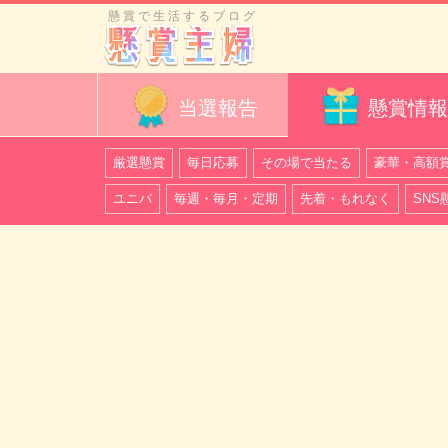
懸賞で生活するブログ
当選報告
懸賞情報
厳選懸賞
毎日応募
その場で当たる
豪華・高額
ユニバ
毎週・毎月・定期
先着・もれなく
SNS