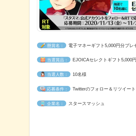
電子マネーギフト5,000円分プ
懸賞名：
EJOICAセレクトギフト5,000
当選賞品：
10名様
当選人数：
Twitterのフォロー＆リツイー
応募条件：
スタースマッシュ
企業名：