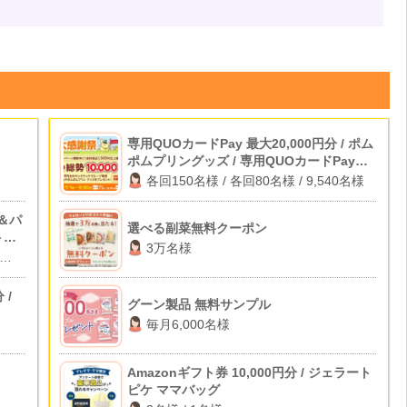
専用QUOカードPay 最大20,000円分 / ポム
ポムプリングッズ / 専用QUOカードPay
500円分
各回150名様 / 各回80名様 / 9,540名様
＆パ
選べる副菜無料クーポン
ト招
3万名様
 /
グーン製品 無料サンプル
毎月6,000名様
Amazonギフト券 10,000円分 / ジェラート
ピケ ママバッグ