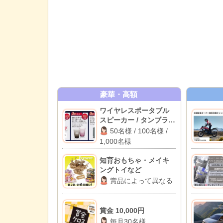
豪華・高額
ワイヤレスポータブル
スピーカー / タンブラー
/ デジタルギフト 500円
50名様 / 100名様 /
分
1,000名様
知育おもちゃ・メイキ
ングトイなど
賞品によって異なる
賞金 10,000円
毎月30名様