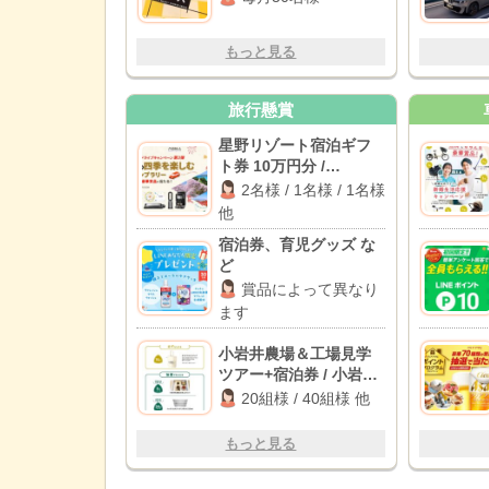
もっと見る
旅行懸賞
星野リゾート宿泊ギフ
ト券 10万円分 /
BALMUDA The Plate
2名様 / 1名様 / 1名様
Pro / Dyson 空気清浄フ
他
ァンヒーター 他
宿泊券、育児グッズ な
ど
賞品によって異なり
ます
小岩井農場＆工場見学
ツアー+宿泊券 / 小岩井
農場TOKYO食事券 他
20組様 / 40組様 他
もっと見る