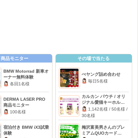
商品モニター
その場で当たる
BMW Motorrad 新車オ
ぺヤング詰め合わせ
ーナー無料体験
毎日5名様
各回1名様
カルカン パウチ / オリ
DERMA LASER PRO
ジナル愛猫キーホルダ
商品モニター
ー / メモリアルフォト撮
1,142名様 / 50名様 /
100名様
影チケット
30名様
宿泊付き BMW iX3試乗
梅沢富美男さんのプレ
体験
ミアムQUOカード