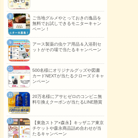
ご当地グルメやとっておきの逸品を
無料でお試しできるモニターキャン
ペーン！
アース製薬の虫ケア用品＆入浴剤セ
ットがその場で当たるキャンペーン
500名様にオリジナルグッズや図書
カードNEXTが当たるクローズドキャ
ンペーン
20万名様にアサヒゼロのコンビニ無
料引換えクーポンが当たるLINE懸賞
【東急ストア×森永】キッザニア東京
チケットや森永商品詰め合わせが当
たるキャンペーン