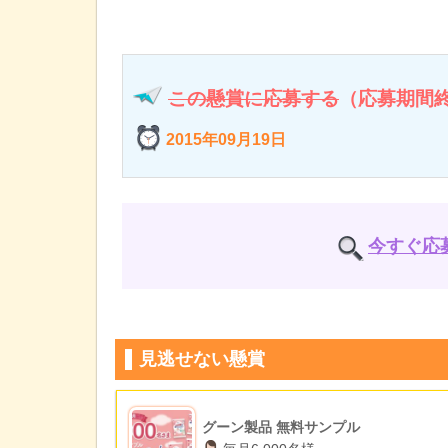
この懸賞に応募する
（応募期間
2015年09月19日
今すぐ応
見逃せない懸賞
グーン製品 無料サンプル