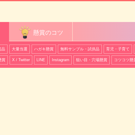
懸賞のコツ
賞品
大量当選
ハガキ懸賞
無料サンプル・試供品
育児・子育て
懸賞
X / Twitter
LINE
Instagram
狙い目・穴場懸賞
コツコツ懸