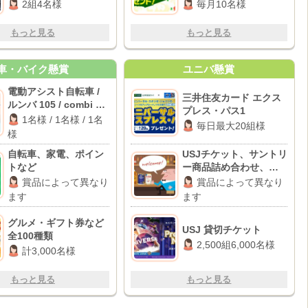
3,000円分
2組4名様
毎月10名様
もっと見る
もっと見る
車・バイク懸賞
ユニバ懸賞
電動アシスト自転車 /
三井住友カード エクス
ルンバ 105 / combi ベ
プレス・パス1
ビーラック
1名様 / 1名様 / 1名
毎日最大20組様
様
自転車、家電、ポイン
USJチケット、サントリ
トなど
ー商品詰め合わせ、コ
ンビニ引換クーポン な
賞品によって異なり
賞品によって異なり
ど
ます
ます
グルメ・ギフト券など
USJ 貸切チケット
全100種類
2,500組6,000名様
計3,000名様
もっと見る
もっと見る