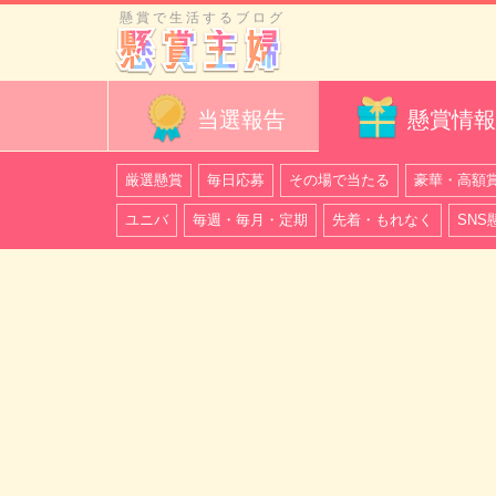
懸賞で生活するブログ
当選報告
懸賞情報
厳選懸賞
毎日応募
その場で当たる
豪華・高額
ユニバ
毎週・毎月・定期
先着・もれなく
SNS