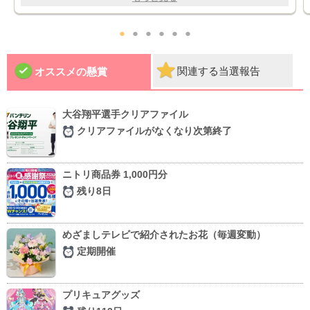
●
●
●
●
●
●
関連する当選報告
オススメの懸賞
大谷翔平選手クリアファイル
クリアファイルがなくなり次第終了
ニトリ商品券 1,000円分
残り8日
めざましテレビで紹介されたお花（毎週変動）
定期開催
プリキュアグッズ