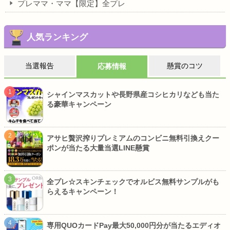
プレママ・ママ【限定】全プレ
人気ランキング
当選報告
懸賞のコツ
応募情報
シャインマスカットや長野県産コシヒカリなども当た
る豪華キャンペーン
アサヒ贅沢搾りプレミアムのコンビニ無料引換えクー
ポンが当たる大量当選LINE懸賞
全プレ☆スキンチェックでオルビス無料サンプルがも
らえるキャンペーン！
専用QUOカードPay最大50,000円分が当たるエディオ