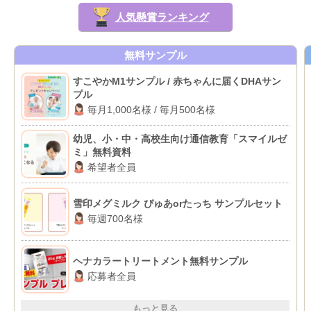
人気懸賞ランキング
無料サンプル
すこやかM1サンプル / 赤ちゃんに届くDHAサン
プル
毎月1,000名様 / 毎月500名様
幼児、小・中・高校生向け通信教育「スマイルゼ
ミ」無料資料
希望者全員
雪印メグミルク ぴゅあorたっち サンプルセット
毎週700名様
ヘナカラートリートメント無料サンプル
応募者全員
もっと見る