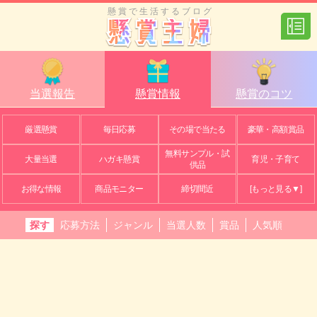
懸賞で生活するブログ
当選報告
懸賞情報
懸賞のコツ
厳選懸賞
毎日応募
その場で当たる
豪華・高額賞品
無料サンプル・試
大量当選
ハガキ懸賞
育児・子育て
供品
お得な情報
商品モニター
締切間近
[もっと見る▼]
探す
応募方法
ジャンル
当選人数
賞品
人気順