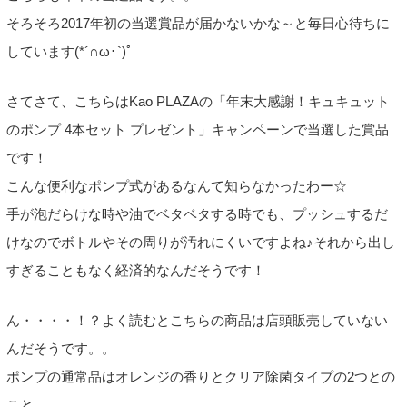
そろそろ2017年初の当選賞品が届かないかな～と毎日心待ちに
しています(*´∩ω･`)ﾟ
さてさて、こちらはKao PLAZAの「年末大感謝！キュキュット
のポンプ 4本セット プレゼント」キャンペーンで当選した賞品
です！
こんな便利なポンプ式があるなんて知らなかったわー☆
手が泡だらけな時や油でベタベタする時でも、プッシュするだ
けなのでボトルやその周りが汚れにくいですよね♪それから出し
すぎることもなく経済的なんだそうです！
ん・・・・！？よく読むとこちらの商品は店頭販売していない
んだそうです。。
ポンプの通常品はオレンジの香りとクリア除菌タイプの2つとの
こと。