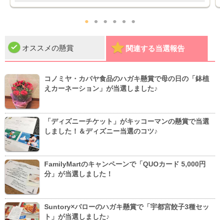
●
●
●
●
●
●
オススメの懸賞
関連する当選報告
コノミヤ・カバヤ食品のハガキ懸賞で母の日の「鉢植
えカーネーション」が当選しました♪
「ディズニーチケット」がキッコーマンの懸賞で当選
しました！＆ディズニー当選のコツ♪
FamilyMartのキャンペーンで「QUOカード 5,000円
分」が当選しました！
Suntory×バローのハガキ懸賞で「宇都宮餃子3種セッ
ト」が当選しました♪