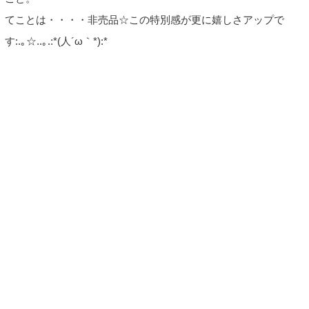
てことは・・・・非売品☆この特別感が更に嬉しさアップで
す:.｡☆..｡.:*(人´ω｀*):*