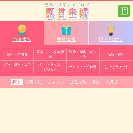
懸賞で生活するブログ
当選報告
懸賞情報
懸賞のコツ
家電・デジタル機
現金・金券・ギフ
旅行・宿泊券
食品・飲料
器
ト券
美容・健康・コス
ベビー・キッズ・
チケット・招待券
[もっと見る▼]
メ
おもちゃ
探す
応募方法
ジャンル
当選人数
賞品
人気順