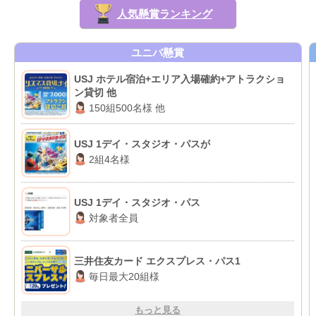
人気懸賞ランキング
ユニバ懸賞
USJ ホテル宿泊+エリア入場確約+アトラクショ
ン貸切 他
150組500名様 他
USJ 1デイ・スタジオ・パスが
2組4名様
USJ 1デイ・スタジオ・パス
対象者全員
三井住友カード エクスプレス・パス1
毎日最大20組様
もっと見る