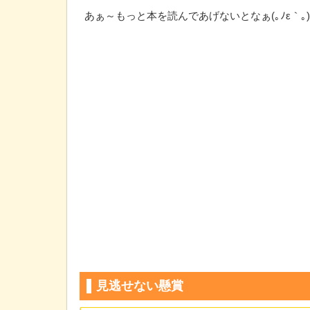
あぁ～もっと本を読んであげないとなぁ(｡ﾉε｀｡)
見逃せない懸賞