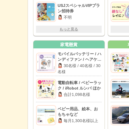
USJスペシャルVIPプラ
ン招待券
不明
もっと見る
家電懸賞
モバイルバッテリー / ハ
ンディファン / ヘアケア
剤セット
30名様 / 40名様 / 30
名様
電動自転車 / ベビーラッ
ク / iRobot ルンバ ほか
合計1,098名様
ベビー用品、絵本、お
もちゃなど
毎月1,300名様以上