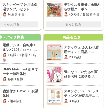
スキナベーブ 沐浴＆保
デジタル食事券 / 抹茶わ
湿サンプルセット
らび餅クーポン
対象者全員
40名様 / 参加者全員
もっと見る
もっと見る
車・バイク懸賞
商品モニター
電動アシスト自転車 /
デジャヴュ ふんわり眉
ルンバ 105 / combi ベ
用ティント商品モニタ
ビーラック
1名様 / 1名様 / 1名
ー
200名様
様
BMW Motorrad 新車オ
気になっていたあの商
ーナー無料体験
品をお得に試せるサイ
各回1名様
ト「サンプル百貨店」
宿泊付き BMW iX3試乗
スキンケアベース ラス
体験
ティングUV商品モニタ
ー
2組4名様
30名様