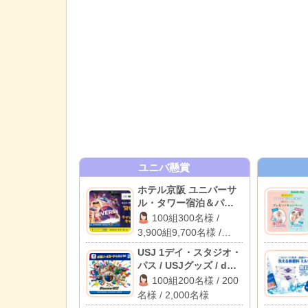
ユニバ懸賞
ホテル京阪 ユニバーサ
ル・タワー宿泊＆パー
ク貸切イベント / パーク
100組300名様 /
貸切イベント招待 / 1万
3,900組9,700名様 /
円キャッシュバック
2,000名様
USJ 1デイ・スタジオ・
パス / USJグッズ / dポ
イント 1,000ポイント
100組200名様 / 200
名様 / 2,000名様