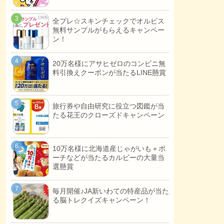
全プレ☆スキンチェックでオルビス
無料サンプルがもらえるキャンペー
ン！
20万名様にアサヒゼロのコンビニ無
料引換えクーポンが当たるLINE懸賞
旅行券や自由研究に役立つ図鑑が当
たる花王のクローズドキャンペーン
10万名様に北海道産じゃがいも＋ポ
ーチなどが当たるカルビーの大量当
選懸賞
毎月開催♪JA新いわての特産品が当た
る脳トレクイズキャンペーン！