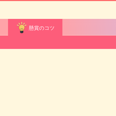
報
懸賞のコツ