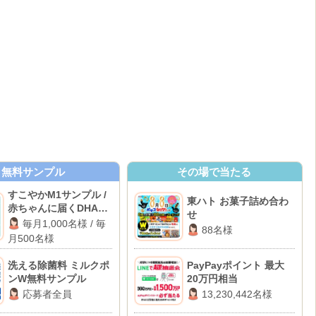
無料サンプル
その場で当たる
すこやかM1サンプル /
東ハト お菓子詰め合わ
赤ちゃんに届くDHAサ
せ
ンプル
毎月1,000名様 / 毎
88名様
月500名様
洗える除菌料 ミルクポ
PayPayポイント 最大
ンW無料サンプル
20万円相当
応募者全員
13,230,442名様