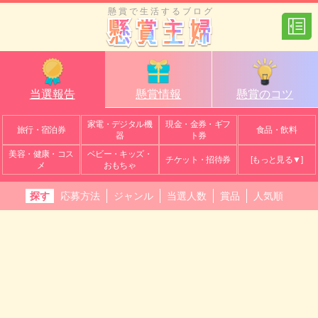
懸賞で生活するブログ
当選報告
懸賞情報
懸賞のコツ
家電・デジタル機
現金・金券・ギフ
旅行・宿泊券
食品・飲料
器
ト券
美容・健康・コス
ベビー・キッズ・
チケット・招待券
[もっと見る▼]
メ
おもちゃ
探す
応募方法
ジャンル
当選人数
賞品
人気順