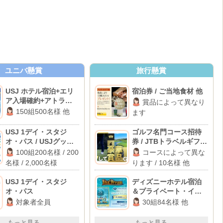
ユニバ懸賞
旅行懸賞
USJ ホテル宿泊+エリ
宿泊券 / ご当地食材 他
ア入場確約+アトラクシ
賞品によって異なり
ョン貸切 他
150組500名様 他
ます
USJ 1デイ・スタジ
ゴルフ名門コース招待
オ・パス / USJグッズ /
券 / JTBトラベルギフト
dポイント 1,000ポイン
10万円分 他
100組200名様 / 200
コースによって異な
ト
名様 / 2,000名様
ります / 10名様 他
USJ 1デイ・スタジ
ディズニーホテル宿泊
オ・パス
＆プライベート・イブ
ニング・パーティー招
対象者全員
30組84名様 他
待 他
もっと見る
もっと見る