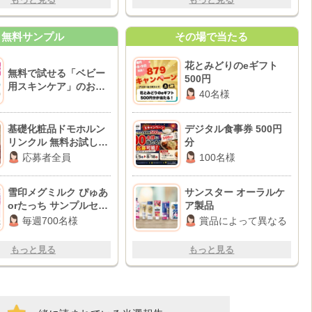
無料サンプル
その場で当たる
花とみどりのeギフト
無料で試せる「ベビー
500円
用スキンケア」のお得
40名様
情報♪
基礎化粧品ドモホルン
デジタル食事券 500円
リンクル 無料お試しセ
分
ット
応募者全員
100名様
雪印メグミルク ぴゅあ
サンスター オーラルケ
orたっち サンプルセッ
ア製品
ト
毎週700名様
賞品によって異なる
もっと見る
もっと見る