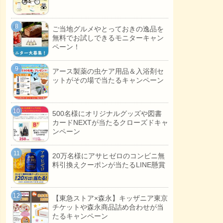
ご当地グルメやとっておきの逸品を
無料でお試しできるモニターキャン
ペーン！
アース製薬の虫ケア用品＆入浴剤セ
ットがその場で当たるキャンペーン
500名様にオリジナルグッズや図書
カードNEXTが当たるクローズドキャ
ンペーン
20万名様にアサヒゼロのコンビニ無
料引換えクーポンが当たるLINE懸賞
【東急ストア×森永】キッザニア東京
チケットや森永商品詰め合わせが当
たるキャンペーン