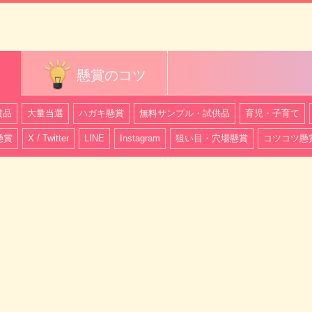
懸賞のコツ
賞品
大量当選
ハガキ懸賞
無料サンプル・試供品
育児・子育て
懸賞
X / Twitter
LINE
Instagram
狙い目・穴場懸賞
コツコツ懸