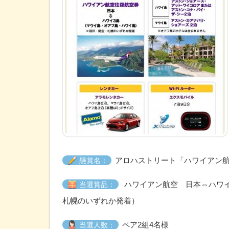
アロハストリート「ハワイアン航
懸賞名：
ハワイアン航空 日本⇔ハワイ
当選賞品：
札幌のいずれか発着）
ペア2組4名様
当選人数：