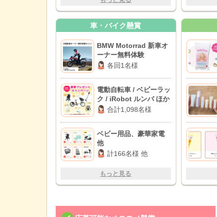
車・バイク懸賞
BMW Motorrad 新車オ
ーナー無料体験
各回1名様
電動自転車 / ベビーラッ
ク / iRobot ルンバ ほか
合計1,098名様
ベビー用品、豪華家電
他
計166名様 他
もっと見る