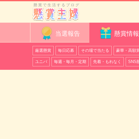
懸賞で生活するブログ
当選報告
懸賞情報
厳選懸賞
毎日応募
その場で当たる
豪華・高額
ユニバ
毎週・毎月・定期
先着・もれなく
SNS