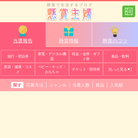
懸賞で生活するブログ
当選報告
懸賞情報
懸賞のコツ
家電・デジタル機
現金・金券・ギフ
旅行・宿泊券
食品・飲料
器
ト券
美容・健康・コス
ベビー・キッズ・
チケット・招待券
[もっと見る▼]
メ
おもちゃ
探す
応募方法
ジャンル
当選人数
賞品
人気順