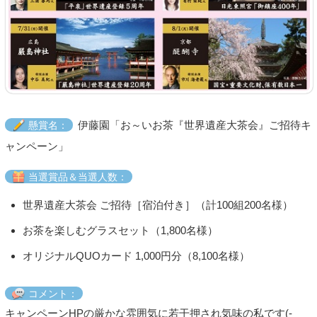
伊藤園「お～いお茶『世界遺産大茶会』ご招待キ
懸賞名：
ャンペーン」
当選賞品＆当選人数：
世界遺産大茶会 ご招待［宿泊付き］（計100組200名様）
お茶を楽しむグラスセット（1,800名様）
オリジナルQUOカード 1,000円分（8,100名様）
コメント：
キャンペーンHPの厳かな雰囲気に若干押され気味の私です(-