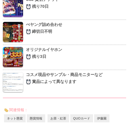
残り70日
ぺヤング詰め合わせ
締切日不明
オリジナルイヤホン
残り3日
コスメ現品やサンプル・商品モニターなど
賞品によって異なります
関連情報：
ネット懸賞
懸賞情報
お茶・紅茶
QUOカード
伊藤園