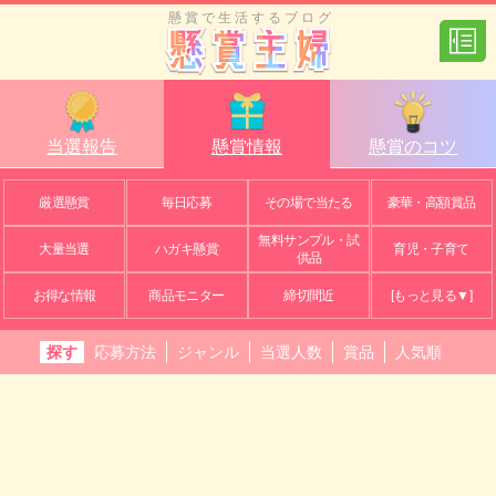
懸賞で生活するブログ
当選報告
懸賞情報
懸賞のコツ
厳選懸賞
毎日応募
その場で当たる
豪華・高額賞品
無料サンプル・試
大量当選
ハガキ懸賞
育児・子育て
供品
お得な情報
商品モニター
締切間近
[もっと見る▼]
探す
応募方法
ジャンル
当選人数
賞品
人気順