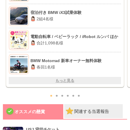
宿泊付き BMW iX3試乗体験
2組4名様
電動自転車 / ベビーラック / iRobot ルンバ ほか
合計1,098名様
BMW Motorrad 新車オーナー無料体験
各回1名様
もっと見る
●
●
●
●
●
●
関連する当選報告
オススメの懸賞
USJ 貸切チケット