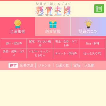
懸賞で生活するブログ
当選報告
懸賞情報
懸賞のコツ
家電・デジタル機
現金・金券・ギフ
旅行・宿泊券
食品・飲料
器
ト券
美容・健康・コス
ベビー・キッズ・
チケット・招待券
[もっと見る▼]
メ
おもちゃ
探す
応募方法
ジャンル
当選人数
賞品
人気順