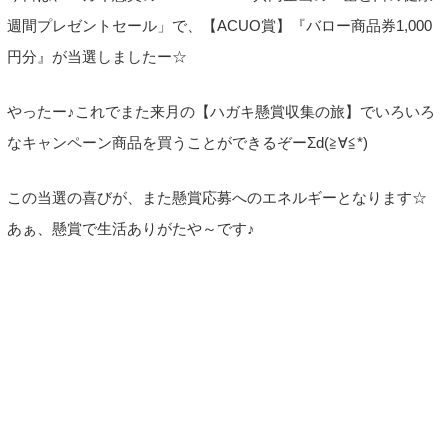
週間プレゼントセール」で、【ACUO賞】『バロー商品券1,000
円分』が当選しましたー☆
やったー♪これでまた来月の【ハガキ懸賞収集の旅】でいろいろ
なキャンペーン商品を買うことができるぞーΣd(≧∀≦*)
この当選の喜びが、また懸賞応募へのエネルギーとなります☆
あぁ、懸賞で生活ありがたや～です♪