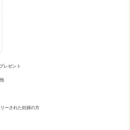
るプレゼント
 他
トリーされた妊婦の方