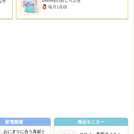
Disneyのおしりふき
るサ
毎月1名様
家電懸賞
商品モニター
おにぎりに合う具材と