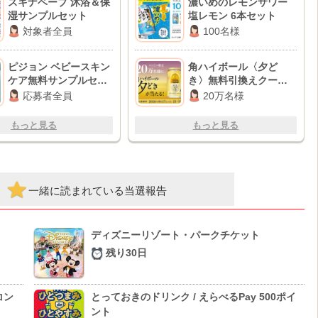
スキナベーブ 沐浴＆保
濃いめのレモンサワー​
湿サンプルセット
塩レモン 6本セット
対象者全員
100名様
ピジョン ベビースキン
角ハイボール〈夕ど
ケア無料サンプルセッ
き〉無料引換えクーポ
ト
ン
応募者全員
20万名様
もっと見る
もっと見る
一緒に読まれている当選報告
ディズニーリゾート・パークチケット
残り30日
コン
とっておきのドリンク / えらべるPay 500ポイ
ント