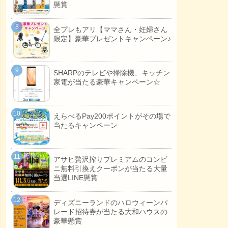
懸賞
全プレもアリ【ママさん・妊婦さん
限定】豪華プレゼントキャンペーン♪
SHARPのテレビや掃除機、キッチン
家電が当たる豪華キャンペーン☆
えらべるPay200ポイントがその場で
当たるキャンペーン
アサヒ贅沢搾りプレミアムのコンビ
ニ無料引換えクーポンが当たる大量
当選LINE懸賞
ディズニーランドのハロウィーンパ
レード招待券が当たる大和ハウスの
豪華懸賞