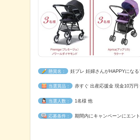
妊プレ 妊婦さんがHAPPYにな
懸賞名：
赤すぐ 出産応援金 現金10万円
当選賞品：
1名様 他
当選人数：
期間内にキャンペーンにエン
応募条件：