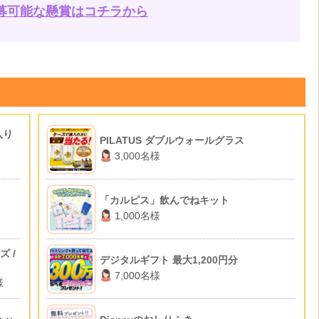
募可能な懸賞はコチラから
入り
PILATUS ダブルウォールグラス
3,000名様
「カルピス」飲んでねキット
1,000名様
ズ /
デジタルギフト 最大1,200円分
7,000名様
様