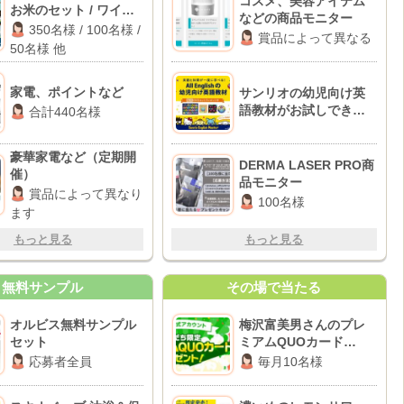
コスメ、美容アイテム
お米のセット / ワイヤ
などの商品モニター
レス スピーカー / ミニ
350名様 / 100名様 /
賞品によって異なる
冷蔵庫 他
50名様 他
家電、ポイントなど
サンリオの幼児向け英
語教材がお試しできる
合計440名様
無料モニターキャンペ
ーン
豪華家電など（定期開
DERMA LASER PRO商
催）
品モニター
賞品によって異なり
100名様
ます
もっと見る
もっと見る
無料サンプル
その場で当たる
オルビス無料サンプル
梅沢富美男さんのプレ
セット
ミアムQUOカード
3,000円分
応募者全員
毎月10名様