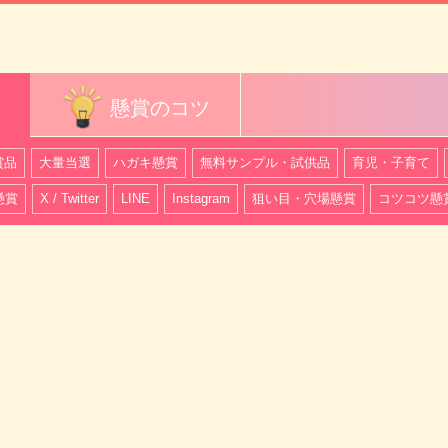
懸賞のコツ
賞品
大量当選
ハガキ懸賞
無料サンプル・試供品
育児・子育て
懸賞
X / Twitter
LINE
Instagram
狙い目・穴場懸賞
コツコツ懸