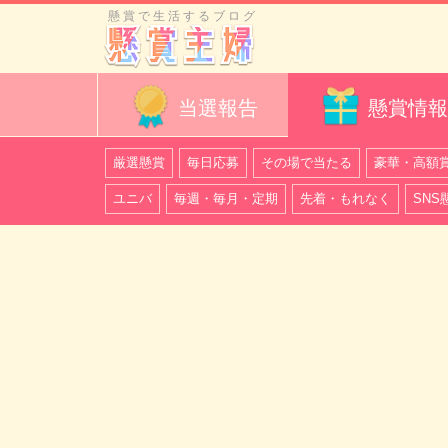
懸賞で生活するブログ
当選報告
懸賞情報
厳選懸賞
毎日応募
その場で当たる
豪華・高額
ユニバ
毎週・毎月・定期
先着・もれなく
SNS