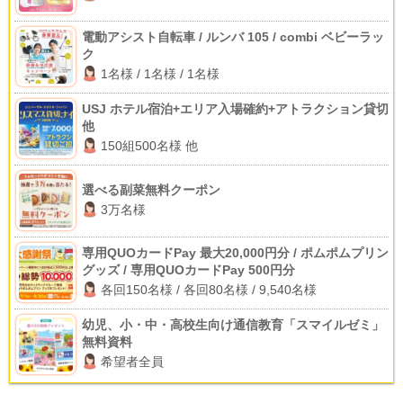
電動アシスト自転車 / ルンバ 105 / combi ベビーラッ
ク
1名様 / 1名様 / 1名様
USJ ホテル宿泊+エリア入場確約+アトラクション貸切
他
150組500名様 他
選べる副菜無料クーポン
3万名様
専用QUOカードPay 最大20,000円分 / ポムポムプリン
グッズ / 専用QUOカードPay 500円分
各回150名様 / 各回80名様 / 9,540名様
幼児、小・中・高校生向け通信教育「スマイルゼミ」
無料資料
希望者全員