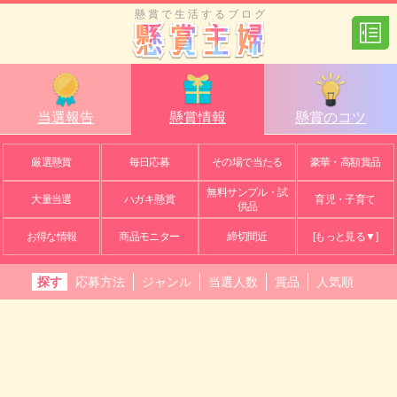
懸賞で生活するブログ
当選報告
懸賞情報
懸賞のコツ
厳選懸賞
毎日応募
その場で当たる
豪華・高額賞品
無料サンプル・試
大量当選
ハガキ懸賞
育児・子育て
供品
お得な情報
商品モニター
締切間近
[もっと見る▼]
探す
応募方法
ジャンル
当選人数
賞品
人気順