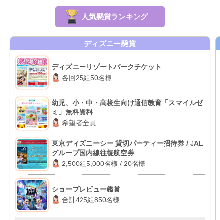
人気懸賞ランキング
ディズニー懸賞
ディズニーリゾートパークチケット
各回25組50名様
幼児、小・中・高校生向け通信教育「スマイルゼ
ミ」無料資料
希望者全員
東京ディズニーシー 貸切パーティー招待券 / JAL
グループ国内線往復航空券
2,500組5,000名様 / 20名様
ショープレビュー鑑賞
合計425組850名様