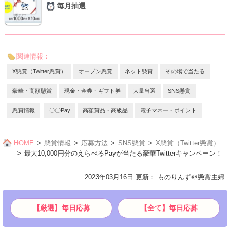
毎月抽選
関連情報：
X懸賞（Twitter懸賞）
オープン懸賞
ネット懸賞
その場で当たる
豪華・高額懸賞
現金・金券・ギフト券
大量当選
SNS懸賞
懸賞情報
〇〇Pay
高額賞品・高級品
電子マネー・ポイント
HOME
懸賞情報
応募方法
SNS懸賞
X懸賞（Twitter懸賞）
最大10,000円分のえらべるPayが当たる豪華Twitterキャンペーン！
2023年03月16日 更新
：
ものりんず＠懸賞主婦
【厳選】毎日応募
【全て】毎日応募