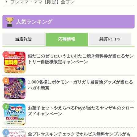
プレママ・ママ【限定】全プレ
人気ランキング
当選報告
懸賞のコツ
応募情報
銀だこのぜったいうまい!!たこ焼き無料券が当たるサン
トリー自販機限定キャンペーン
1,000名様にポケモン・ガリガリ君冒険グッズが当たる
ハガキ懸賞
お菓子セットやえらべるPayが当たるヤマザキのクロー
ズドキャンペーン
全プレ☆スキンチェックでオルビス無料サンプルがも