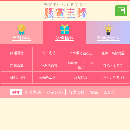
懸賞で生活するブログ
当選報告
懸賞情報
懸賞のコツ
厳選懸賞
毎日応募
その場で当たる
豪華・高額賞品
無料サンプル・試
大量当選
ハガキ懸賞
育児・子育て
供品
お得な情報
商品モニター
締切間近
[もっと見る▼]
探す
応募方法
ジャンル
当選人数
賞品
人気順