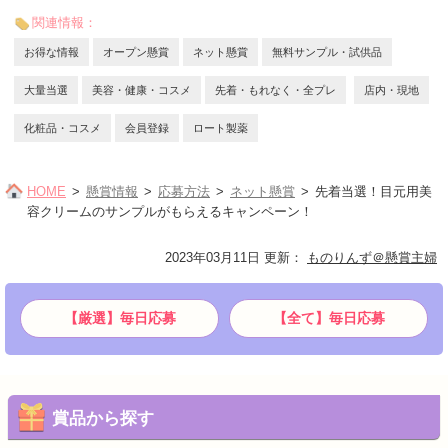
関連情報：
お得な情報
オープン懸賞
ネット懸賞
無料サンプル・試供品
大量当選
美容・健康・コスメ
先着・もれなく・全プレ
店内・現地
化粧品・コスメ
会員登録
ロート製薬
HOME
懸賞情報
応募方法
ネット懸賞
先着当選！目元用美
容クリームのサンプルがもらえるキャンペーン！
2023年03月11日 更新
：
ものりんず＠懸賞主婦
【厳選】毎日応募
【全て】毎日応募
賞品から探す