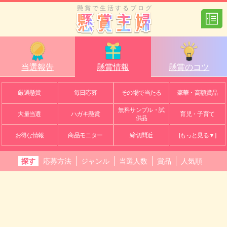
懸賞で生活するブログ
当選報告
懸賞情報
懸賞のコツ
厳選懸賞
毎日応募
その場で当たる
豪華・高額賞品
無料サンプル・試
大量当選
ハガキ懸賞
育児・子育て
供品
お得な情報
商品モニター
締切間近
[もっと見る▼]
探す
応募方法
ジャンル
当選人数
賞品
人気順