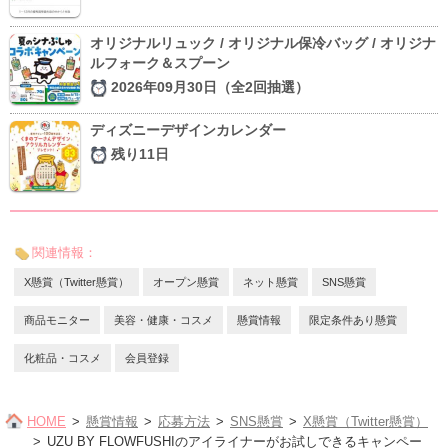
オリジナルリュック / オリジナル保冷バッグ / オリジナ
ルフォーク＆スプーン
2026年09月30日（全2回抽選）
ディズニーデザインカレンダー
残り11日
関連情報：
X懸賞（Twitter懸賞）
オープン懸賞
ネット懸賞
SNS懸賞
商品モニター
美容・健康・コスメ
懸賞情報
限定条件あり懸賞
化粧品・コスメ
会員登録
HOME
懸賞情報
応募方法
SNS懸賞
X懸賞（Twitter懸賞）
UZU BY FLOWFUSHIのアイライナーがお試しできるキャンペー