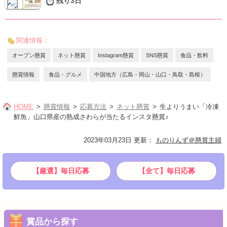
残り3日
関連情報：
オープン懸賞
ネット懸賞
Instagram懸賞
SNS懸賞
食品・飲料
懸賞情報
食品・グルメ
中国地方（広島・岡山・山口・鳥取・島根）
HOME
懸賞情報
応募方法
ネット懸賞
生よりうまい「冷凍
鮮魚」山口県産の熟成さわらが当たるインスタ懸賞♪
2023年03月23日 更新
：
ものりんず＠懸賞主婦
【厳選】毎日応募
【全て】毎日応募
賞品から探す