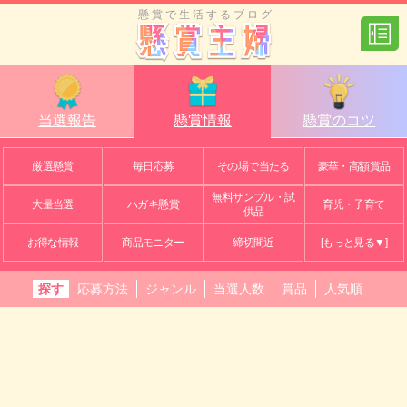
懸賞で生活するブログ
当選報告
懸賞情報
懸賞のコツ
厳選懸賞
毎日応募
その場で当たる
豪華・高額賞品
無料サンプル・試
大量当選
ハガキ懸賞
育児・子育て
供品
お得な情報
商品モニター
締切間近
[もっと見る▼]
探す
応募方法
ジャンル
当選人数
賞品
人気順