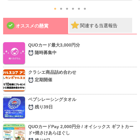
●
●
●
●
●
●
関連する当選報告
オススメの懸賞
QUOカード最大3,000円分
随時募集中
クラシエ商品詰め合わせ
定期開催
ペプシレーシングタオル
残り39日
QUOカードPay 2,000円分 / オイシックス ギフトカー
ド+焼さけあらほぐし