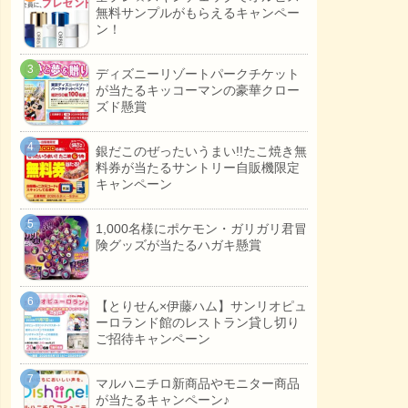
無料サンプルがもらえるキャンペー
ン！
ディズニーリゾートパークチケット
が当たるキッコーマンの豪華クロー
ズド懸賞
銀だこのぜったいうまい!!たこ焼き無
料券が当たるサントリー自販機限定
キャンペーン
1,000名様にポケモン・ガリガリ君冒
険グッズが当たるハガキ懸賞
【とりせん×伊藤ハム】サンリオピュ
ーロランド館のレストラン貸し切り
ご招待キャンペーン
マルハニチロ新商品やモニター商品
が当たるキャンペーン♪