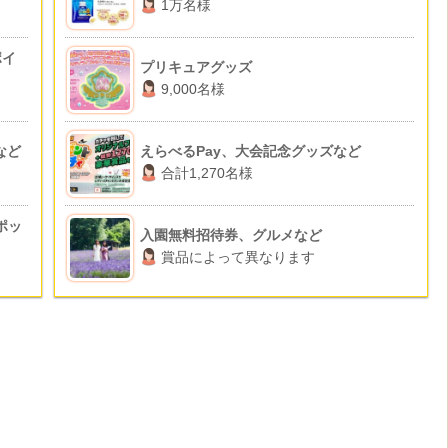
1万名様
ポイ
プリキュアグッズ
9,000名様
など
えらべるPay、大会記念グッズなど
合計1,270名様
ポッ
入園無料招待券、グルメなど
賞品によって異なります