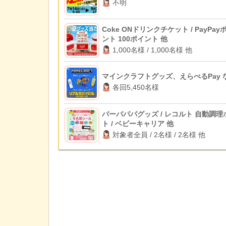
不明
Coke ONドリンクチケット / PayPay
ント 100ポイント 他
1,000名様 / 1,000名様 他
マインクラフトグッズ、えらべるPay 
各回5,450名様
バーバパパグッズ / レコルト 自動調理
ト / ベビーキャリア 他
対象者全員 / 2名様 / 2名様 他