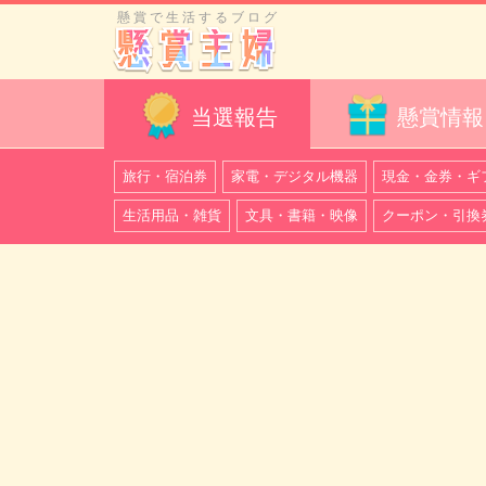
懸賞で生活するブログ
当選報告
懸賞情報
旅行・宿泊券
家電・デジタル機器
現金・金券・ギ
生活用品・雑貨
文具・書籍・映像
クーポン・引換