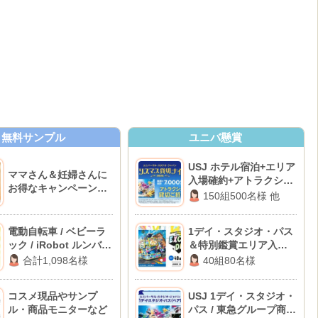
無料サンプル
ユニバ懸賞
USJ ホテル宿泊+エリア
ママさん＆妊婦さんに
入場確約+アトラクショ
お得なキャンペーンが
ン貸切 他
150組500名様 他
ある11のサイト♪
電動自転車 / ベビーラ
1デイ・スタジオ・パス
ック / iRobot ルンバ
＆特別鑑賞エリア入場
ほか
券
合計1,098名様
40組80名様
コスメ現品やサンプ
USJ 1デイ・スタジオ・
ル・商品モニターなど
パス / 東急グループ商品