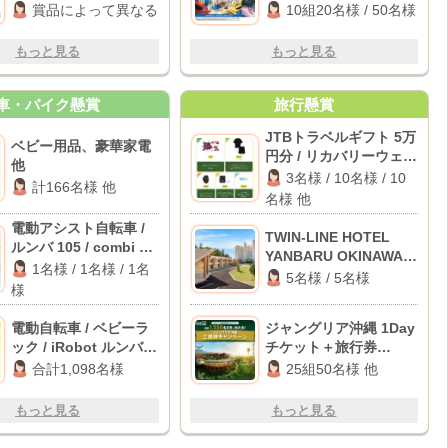
券 2,000円分
賞品によって異なる
10組20名様 / 50名様
もっと見る
もっと見る
車・バイク懸賞
旅行懸賞
JTBトラベルギフト 5万
ベビー用品、豪華家電
円分 / リカバリーウェア
他
/ スマートウォッチ 他
3名様 / 10名様 / 10
計166名様 他
名様 他
電動アシスト自転車 /
TWIN-LINE HOTEL
ルンバ 105 / combi ベ
YANBARU OKINAWA
ビーラック
1名様 / 1名様 / 1名
JAPAN宿泊券 / オリジ
5名様 / 5名様
様
ナル絵本
電動自転車 / ベビーラ
ジャングリア沖縄 1Day
ック / iRobot ルンバ
チケット＋旅行券
ほか
30,000円分 他
合計1,098名様
25組50名様 他
もっと見る
もっと見る