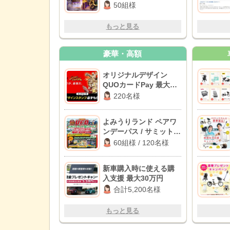
券
50組様
もっと見る
豪華・高額
オリジナルデザイン
QUOカードPay 最大
20,000円分
220名様
よみうりランド ペアワ
ンデーパス / サミット商
品券 1,000円分
60組様 / 120名様
新車購入時に使える購
入支援 最大30万円
合計5,200名様
もっと見る