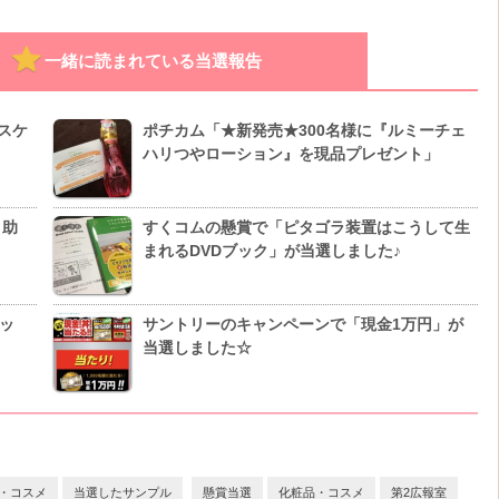
一緒に読まれている当選報告
ビスケ
ポチカム「★新発売★300名様に『ルミーチェ
ハリつやローション』を現品プレゼント」
く助
すくコムの懸賞で「ピタゴラ装置はこうして生
まれるDVDブック」が当選しました♪
ッ
サントリーのキャンペーンで「現金1万円」が
当選しました☆
・コスメ
当選したサンプル
懸賞当選
化粧品・コスメ
第2広報室