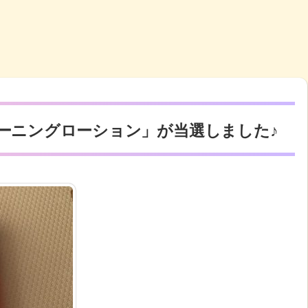
第2広報室「ヤマノ肌 コハクトーニングローション‏」が当選しました♪