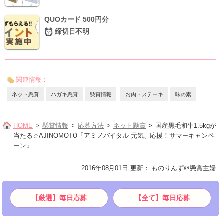
QUOカード 500円分
締切日不明
関連情報：
ネット懸賞
ハガキ懸賞
懸賞情報
お肉・ステーキ
味の素
HOME
懸賞情報
応募方法
ネット懸賞
国産黒毛和牛1.5kgが
当たる☆AJINOMOTO「アミノバイタル 元気、応援！サマーキャンペ
ーン」
2016年08月01日 更新
：
ものりんず＠懸賞主婦
【厳選】毎日応募
【全て】毎日応募