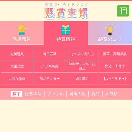
懸賞で生活するブログ
当選報告
懸賞情報
懸賞のコツ
厳選懸賞
毎日応募
その場で当たる
豪華・高額賞品
無料サンプル・試
大量当選
ハガキ懸賞
育児・子育て
供品
お得な情報
商品モニター
締切間近
[もっと見る▼]
探す
応募方法
ジャンル
当選人数
賞品
人気順