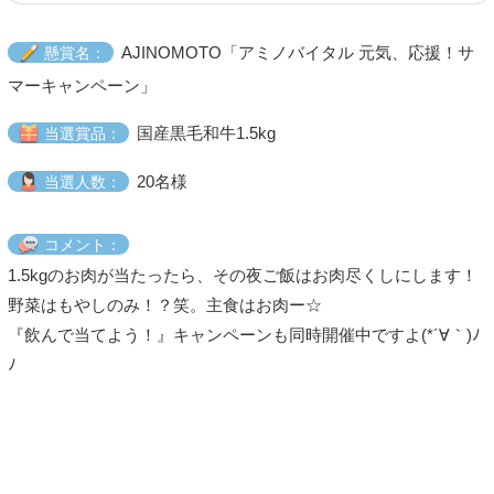
AJINOMOTO「アミノバイタル 元気、応援！サ
懸賞名：
マーキャンペーン」
国産黒毛和牛1.5kg
当選賞品：
20名様
当選人数：
コメント：
1.5kgのお肉が当たったら、その夜ご飯はお肉尽くしにします！
野菜はもやしのみ！？笑。主食はお肉ー☆
『飲んで当てよう！』キャンペーンも同時開催中ですよ(*´∀｀)ﾉ
ﾉ