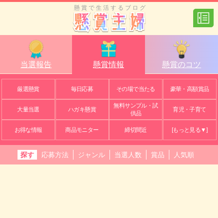
懸賞で生活するブログ
当選報告
懸賞情報
懸賞のコツ
厳選懸賞
毎日応募
その場で当たる
豪華・高額賞品
無料サンプル・試
大量当選
ハガキ懸賞
育児・子育て
供品
お得な情報
商品モニター
締切間近
[もっと見る▼]
探す
応募方法
ジャンル
当選人数
賞品
人気順