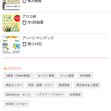
毎月開催
アロエ鉢
年3回抽選
アンパンマングッズ
残り24日
関連情報：
X懸賞（Twitter懸賞）
オープン懸賞
ネット懸賞
SNS懸賞
商品モニター
美容・健康・コスメ
懸賞情報
限定条件あり懸賞
詰め合わせ・セット
ヘアケア・ヘアカラー
会員登録
KOSE｜コーセー