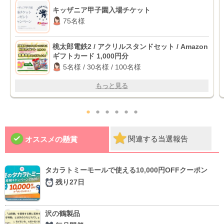
キッザニア甲子園入場チケット
75名様
桃太郎電鉄2 / アクリルスタンドセット / Amazon
ギフトカード 1,000円分
5名様 / 30名様 / 100名様
もっと見る
●
●
●
●
●
●
関連する当選報告
オススメの懸賞
タカラトミーモールで使える10,000円OFFクーポン
残り27日
沢の鶴製品