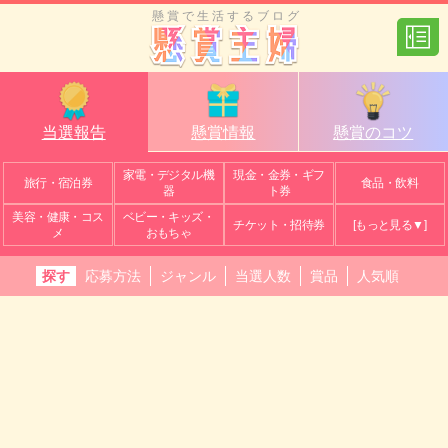
懸賞で生活するブログ
当選報告
懸賞情報
懸賞のコツ
家電・デジタル機
現金・金券・ギフ
旅行・宿泊券
食品・飲料
器
ト券
美容・健康・コス
ベビー・キッズ・
チケット・招待券
[もっと見る▼]
メ
おもちゃ
探す
応募方法
ジャンル
当選人数
賞品
人気順