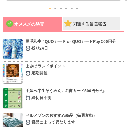
●
●
●
●
●
●
関連する当選報告
オススメの懸賞
黒毛和牛 / QUOカード or QUOカードPay 500円分
残り24日
よみぽランドポイント
定期開催
手延べ半生そうめん / 図書カード500円分 他
締切日不明
ベルメゾンのおすすめ商品（毎週変動）
賞品によって異なります