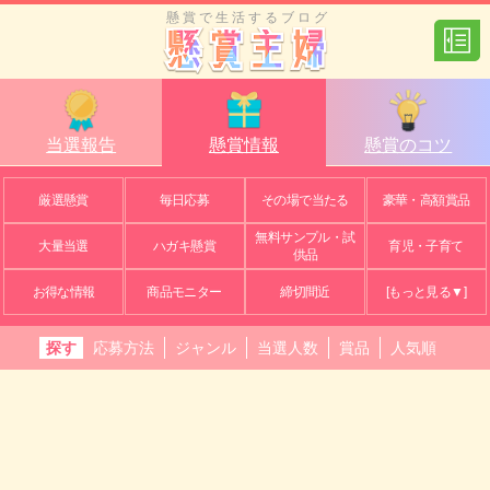
懸賞で生活するブログ
当選報告
懸賞情報
懸賞のコツ
厳選懸賞
毎日応募
その場で当たる
豪華・高額賞品
無料サンプル・試
大量当選
ハガキ懸賞
育児・子育て
供品
お得な情報
商品モニター
締切間近
[もっと見る▼]
探す
応募方法
ジャンル
当選人数
賞品
人気順