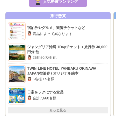
人気懸賞ランキング
旅行懸賞
宿泊券やグルメ、観覧チケットなど
賞品によって異なります
ジャングリア沖縄 1Dayチケット＋旅行券 30,000
円分 他
25組50名様 他
TWIN-LINE HOTEL YANBARU OKINAWA
JAPAN宿泊券 / オリジナル絵本
5名様 / 5名様
日常をラクにする賞品
合計7,660名様
もっと見る