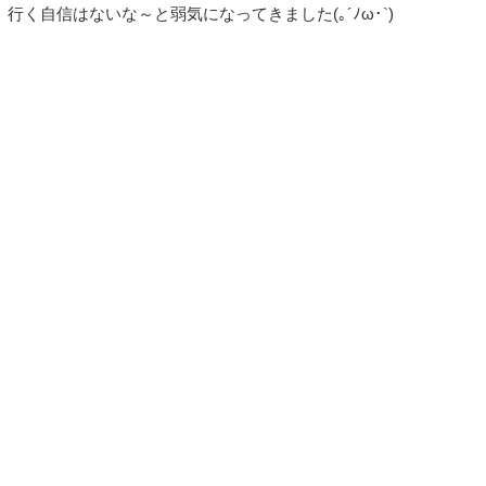
行く自信はないな～と弱気になってきました(｡´ﾉω･`)