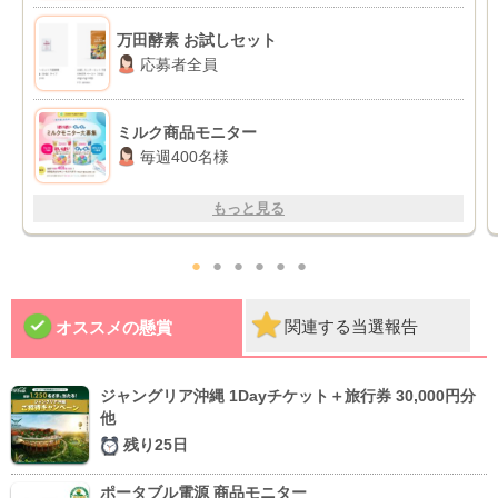
万田酵素 お試しセット
応募者全員
ミルク商品モニター
毎週400名様
もっと見る
●
●
●
●
●
●
関連する当選報告
オススメの懸賞
ジャングリア沖縄 1Dayチケット＋旅行券 30,000円分
他
残り25日
ポータブル電源 商品モニター