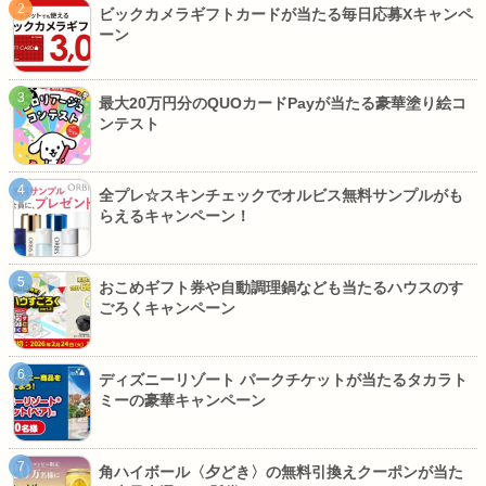
ビックカメラギフトカードが当たる毎日応募Xキャンペ
ーン
最大20万円分のQUOカードPayが当たる豪華塗り絵コ
ンテスト
全プレ☆スキンチェックでオルビス無料サンプルがも
らえるキャンペーン！
おこめギフト券や自動調理鍋なども当たるハウスのす
ごろくキャンペーン
ディズニーリゾート パークチケットが当たるタカラト
ミーの豪華キャンペーン
角ハイボール〈夕どき〉の無料引換えクーポンが当た