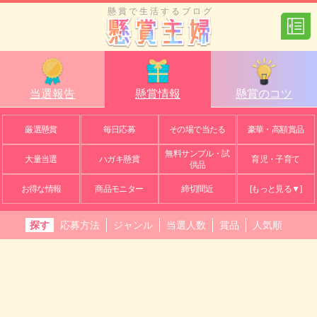
懸賞で生活するブログ
当選報告
懸賞情報
懸賞のコツ
厳選懸賞
毎日応募
その場で当たる
豪華・高額賞品
無料サンプル・試
大量当選
ハガキ懸賞
育児・子育て
供品
お得な情報
商品モニター
締切間近
[もっと見る▼]
探す
応募方法
ジャンル
当選人数
賞品
人気順